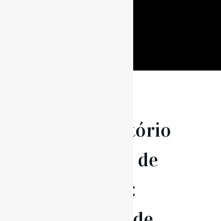
18 Abr
Conservatório
de Música de
Santarém:
Uma casa de