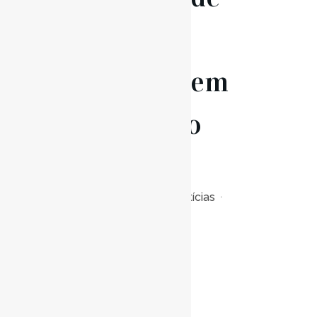
afetos
(Reportagem
Correio do
Ribatejo)
Posted at 15:00h
in
Notícias
0
Likes
Read More