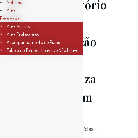
Conservatório
Notícias
Área
Reservada
na
Área Alunos
Área Professores
Inauguração
Acompanhamento de Piano
Tabela de Tempos Letivos e Não Letivos
do Centro
Madre Luiza
Andaluz em
Santarém
Posted at 15:00h
in
Notícias
0
Likes