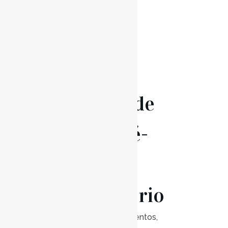
06 Abr
Audições de
Classe Pré-
Escolar e
Preparatório
Posted at 19:00h
in
Eventos
,