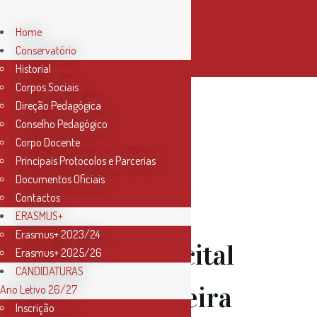
Home
Conservatório
Historial
Corpos Sociais
Direção Pedagógica
Author:
Conselho Pedagógico
Corpo Docente
Principais Protocolos e Parcerias
Conservatorio
Documentos Oficiais
Contactos
ERASMUS+
Erasmus+ 2023/24
21 Abr
Recital
Erasmus+ 2025/26
CANDIDATURAS
João Ferreira
Ano Letivo 26/27
Inscrição