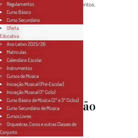
Regulamentos
Posted at 16:30h
in
Eventos
,
Curso Básico
Notícias
0
Likes
Curso Secundário
Oferta
Educativa
Read More
Ano Letivo 2025/26
Matrículas
Calendário Escolar
Instrumentos
Cursos de Música
19 Abr
Iniciação Musical [Pré-Escolar]
Iniciação Musical [1º Ciclo]
Curso Básico de Música [2º e 3º Ciclos]
Participação
Curso Secundário de Música
Cursos Livres
do
Orquestras, Coros e outras Classes de
Conjunto