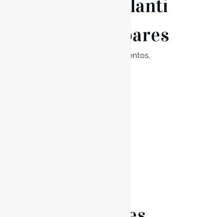
André Piolanti
e Nuno Soares
Posted at 18:00h
in
Eventos
,
Notícias
0
Likes
Read More
13 Abr
Renovações