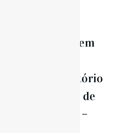
08 Abr
Homenagem
ao
Conservatório
de Música de
Santarém –
131º