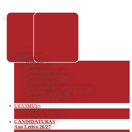
© Wecreate Design 2018
Home
Conservatório
Historial
Corpos Sociais
Direção Pedagógica
Conselho Pedagógico
Corpo Docente
Principais Protocolos e Parcerias
Documentos Oficiais
Contactos
ERASMUS+
Erasmus+ 2023/24
Erasmus+ 2025/26
CANDIDATURAS
Ano Letivo 26/27