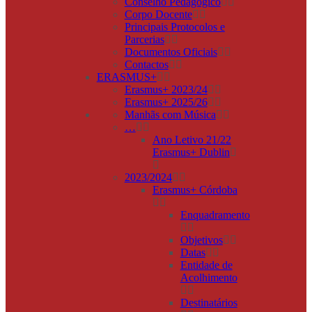
Conselho Pedagógico
Corpo Docente
Principais Protocolos e
Parcerias
Documentos Oficiais
Contactos
ERASMUS+
Erasmus+ 2023/24
Erasmus+ 2025/26
Manhãs com Música
…
Ano Letivo 21/22
Erasmus+ Dublin
2023/2024
Erasmus+ Córdoba
Enquadramento
Objetivos
Datas
Entidade de
Acolhimento
Destinatários