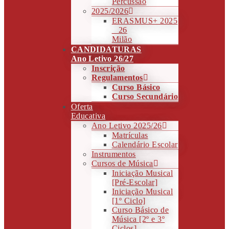
Percussão
2025/2026
ERASMUS+ 2025
_ 26
Milão
CANDIDATURAS
Ano Letivo 26/27
Inscrição
Regulamentos
Curso Básico
Curso Secundário
Oferta
Educativa
Ano Letivo 2025/26
Matrículas
Calendário Escolar
Instrumentos
Cursos de Música
Iniciação Musical
[Pré-Escolar]
Iniciação Musical
[1º Ciclo]
Curso Básico de
Música [2º e 3º
Ciclos]