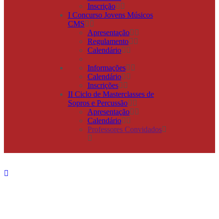
Inscrição
I Concurso Jovens Músicos
CMS
Apresentação
Regulamento
Calendário
Informações
Calendário
Inscrições
II Ciclo de Masterclasses de
Sopros e Percussão
Apresentação
Calendário
Professores Convidados