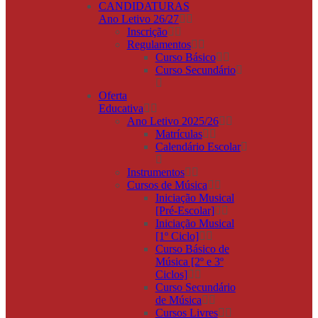
CANDIDATURAS
Ano Letivo 26/27
Inscrição
Regulamentos
Curso Básico
Curso Secundário
Oferta
Educativa
Ano Letivo 2025/26
Matrículas
Calendário Escolar
Instrumentos
Cursos de Música
Iniciação Musical
[Pré-Escolar]
Iniciação Musical
[1º Ciclo]
Curso Básico de
Música [2º e 3º
Ciclos]
Curso Secundário
de Música
Cursos Livres