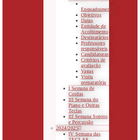
Enquadramento
Objetivos
Datas
Entidade de
Acolhimento
Destinatários
Professores
responsáveis
Candidaturas
Critérios de
avaliação
Vagas
Visita
preparatória
I Semana de
Cordas
III Semana do
Piano e Outras
Teclas
III Semana Sopros
e Percussão
2024/2025
IV Semana das
TECLAS