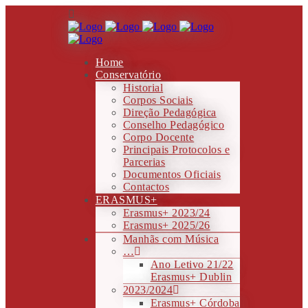
Home
Conservatório
Historial
Corpos Sociais
Direção Pedagógica
Conselho Pedagógico
Corpo Docente
Principais Protocolos e
Parcerias
Documentos Oficiais
Contactos
ERASMUS+
Erasmus+ 2023/24
Erasmus+ 2025/26
Manhãs com Música
…
Ano Letivo 21/22
Erasmus+ Dublin
2023/2024
Erasmus+ Córdoba