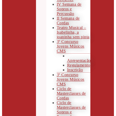
IV Semana de
Sopros e
Percussão
II Semana de
Cordas
Teatro Musical –
Isabelinha, a
joaninha sem pinta
3º Concurso
Jovens Músicos
CMS
Apresentação
Regulamento
Inscrição
3º Concurso
Jovens Músicos
CMS
Ciclo de
Masterclasses de
Cordas
Ciclo de
Masterclasses de
Sopros e