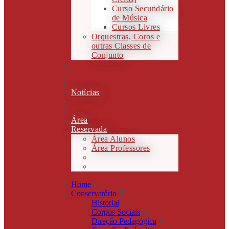
Curso Secundário
de Música
Cursos Livres
Orquestras, Coros e
outras Classes de
Conjunto
Notícias
Área
Reservada
Área Alunos
Área Professores
Home
Conservatório
Historial
Corpos Sociais
Direção Pedagógica