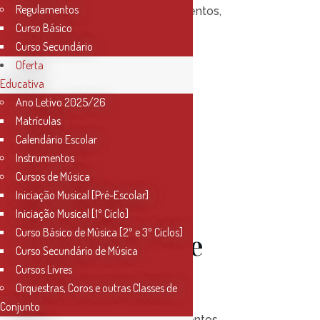
Regulamentos
Posted at 10:00h
in
Eventos
,
Curso Básico
Notícias
0
Likes
Curso Secundário
Oferta
Educativa
Read More
Ano Letivo 2025/26
Matrículas
Calendário Escolar
Instrumentos
Cursos de Música
16 Mai
Iniciação Musical [Pré-Escolar]
Iniciação Musical [1º Ciclo]
Curso Básico de Música [2º e 3º Ciclos]
Audição de
Curso Secundário de Música
Cursos Livres
Oboé
Orquestras, Coros e outras Classes de
Conjunto
Posted at 17:30h
in
Eventos
,