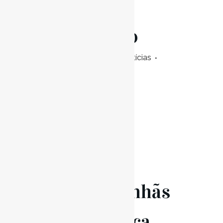
Ensino
Articulado
Posted at 10:30h
in
Notícias
0
Likes
Read More
11 Mai
Manhãs
com Música