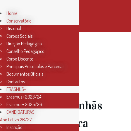
Home
Conservatório
Historial
Corpos Sociais
Direção Pedagógica
Author:
Conselho Pedagógico
Corpo Docente
Principais Protocolos e Parcerias
Conservatorio
Documentos Oficiais
Contactos
ERASMUS+
Erasmus+ 2023/24
18 Mai
Manhãs
Erasmus+ 2025/26
CANDIDATURAS
com Música
Ano Letivo 26/27
Inscrição