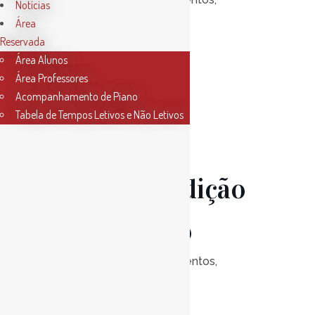
Notícias
Notícias
0
Likes
Área
Reservada
Área Alunos
Read More
Área Professores
Acompanhamento de Piano
Tabela de Tempos Letivos e Não Letivos
15 Mai
Audição
de Violino
Posted at 18:45h
in
Eventos
,
Notícias
0
Likes