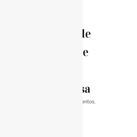
Concurso
Nacional de
Acordeão e
Guitarra
Portuguesa
Posted at 09:00h
in
Eventos
,
Notícias
0
Likes
Read More