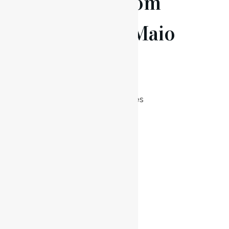
Manhãs com
Música – Maio
2024
Posted at 18:30h
in
Uncategorized
0
Likes
Read More
04 Mai
VI