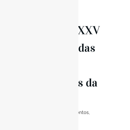
24 Jan
Concerto XXV
Encontro das
Escolas
Associadas da
UNESCO
Posted at 21:00h
in
Eventos
,
Notícias
0
Likes