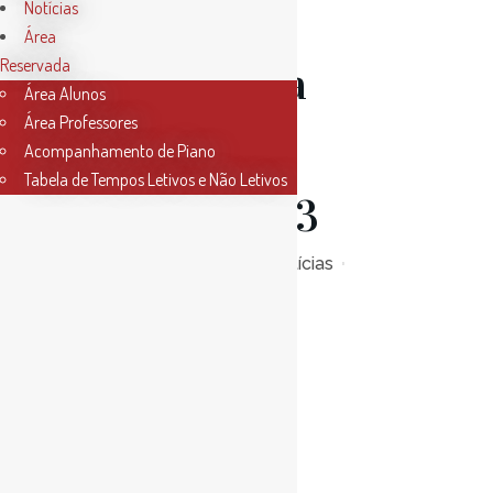
26 Jan
Notícias
Área
Reservada
Campanha
Área Alunos
Área Professores
Ballet
Acompanhamento de Piano
Tabela de Tempos Letivos e Não Letivos
2022/2023
Posted at 17:02h
in
Notícias
0
Likes
Read More