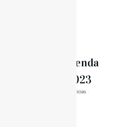
Read More
09 Jan
Agenda
Janeiro 2023
Posted at 17:44h
in
Notícias
0
Likes
Read More