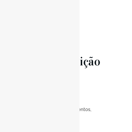
Read More
17 Jan
Audição
de Viola
d’Arco
Posted at 19:00h
in
Eventos
,
Notícias
0
Likes