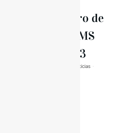
25 Jan
Coro de
Câmara CMS
2022/2023
Posted at 16:48h
in
Notícias
0
Likes
Read More