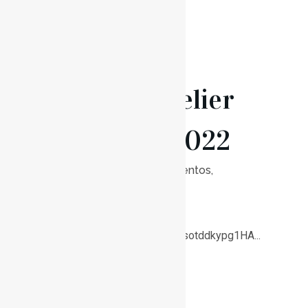
26 Dez
Atelier
de Natal 2022
Posted at 10:00h
in
Eventos
,
Notícias
0
Likes
Link para inscrição:
https://forms.gle/wAGjasotddkypg1HA...
Read More