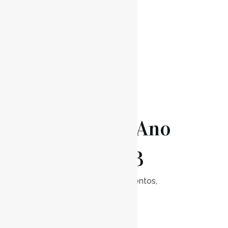
Read More
14 Jan
Concerto Ano
Novo 2023
Posted at 21:00h
in
Eventos
,
Notícias
0
Likes