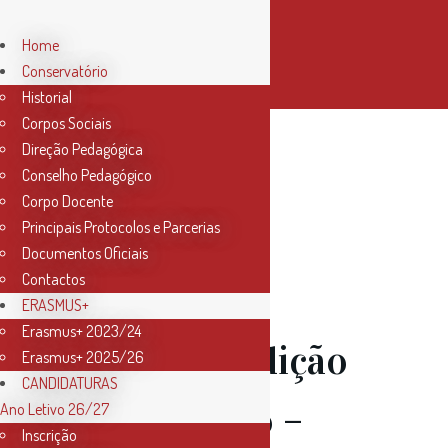
Home
Conservatório
Historial
Corpos Sociais
Direção Pedagógica
Author:
Conselho Pedagógico
Corpo Docente
Principais Protocolos e Parcerias
Conservatorio
Documentos Oficiais
Contactos
ERASMUS+
Erasmus+ 2023/24
27 Jan
Audição
Erasmus+ 2025/26
CANDIDATURAS
de Violino –
Ano Letivo 26/27
Inscrição