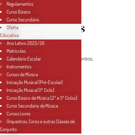
Regulamentos
Classe da
Curso Básico
Curso Secundário
Prof.ª Inês
Oferta
Educativa
Alves
Ano Letivo 2025/26
Matrículas
Calendário Escolar
Posted at 19:00h
in
Eventos
,
Instrumentos
Notícias
0
Likes
Cursos de Música
Iniciação Musical [Pré-Escolar]
Iniciação Musical [1º Ciclo]
Read More
Curso Básico de Música [2º e 3º Ciclos]
Curso Secundário de Música
Cursos Livres
Orquestras, Coros e outras Classes de
Conjunto