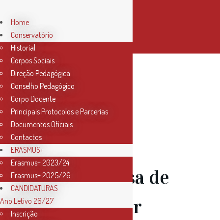
Home
Conservatório
Historial
Corpos Sociais
Direção Pedagógica
Author:
Conselho Pedagógico
Corpo Docente
Principais Protocolos e Parcerias
Conservatorio
Documentos Oficiais
Contactos
ERASMUS+
Erasmus+ 2023/24
12 Jul
Bolsa de
Erasmus+ 2025/26
CANDIDATURAS
Estudo por
Ano Letivo 26/27
Inscrição