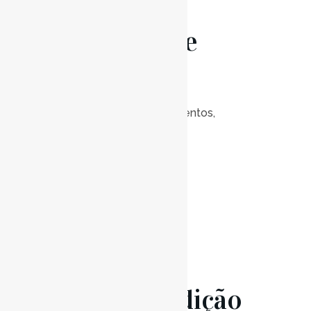
Audição de
Saxofone
Posted at 19:00h
in
Eventos
,
Notícias
0
Likes
Read More
16 Jun
Audição