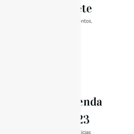
de Clarinete
Posted at 17:30h
in
Eventos
,
Notícias
0
Likes
Read More
13 Jun
Agenda
Junho 2023
Posted at 21:00h
in
Notícias