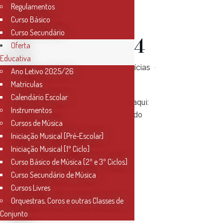
Regulamentos
Mérito
Curso Básico
Curso Secundário
2023/2024
Oferta
Educativa
Posted at 17:33h
in
Notícias
Ano Letivo 2025/26
0
Likes
Matrículas
Calendário Escolar
Consulte o regulamento aqui:
Instrumentos
Regulamento Bolsa Estudo
Cursos de Música
2023_2024.pdf...
Iniciação Musical [Pré-Escolar]
Iniciação Musical [1º Ciclo]
Read More
Curso Básico de Música [2º e 3º Ciclos]
Curso Secundário de Música
Cursos Livres
Orquestras, Coros e outras Classes de
Conjunto