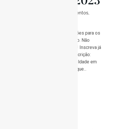
de Verão 2023
Posted at 10:00h
in
Eventos
,
Notícias
0
Likes
Estão abertas as inscrições para os
nossos Ateliers de Verão. Não
perca esta oportunidade! Inscreva já
os seus educandos! Inscrição:
Caso tenha alguma dificuldade em
carregar o formulário, clique...
Read More