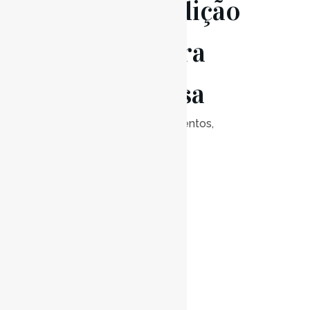
21 Jun
Audição
de Guitarra
Portuguesa
Posted at 18:30h
in
Eventos
,
Notícias
0
Likes
Read More
20 Jun