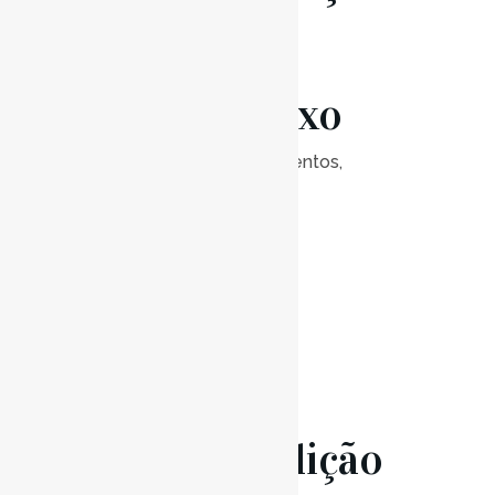
de
Contrabaixo
Posted at 20:30h
in
Eventos
,
Notícias
0
Likes
Read More
15 Jun
Audição