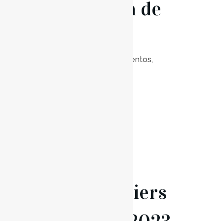
Orquestra de
Verão
Posted at 10:00h
in
Eventos
,
Notícias
0
Likes
Read More
01 Jul
Ateliers