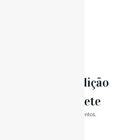
0
Likes
Read More
13 Jun
Audição
de Trompete
Posted at 17:30h
in
Eventos
,
Notícias
0
Likes