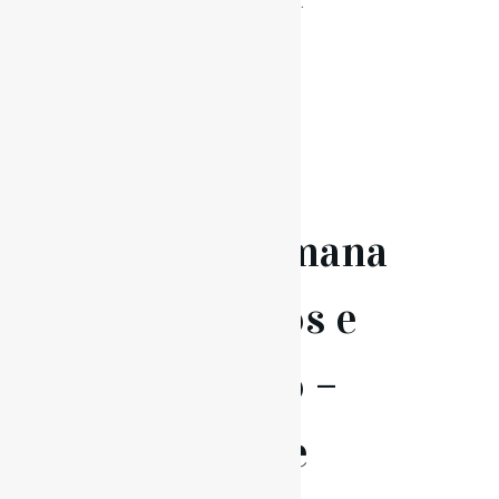
Julho, 14h às 17h Local:...
Read More
03 Jul
Semana
dos Sopros e
Percussão –
Estágio de