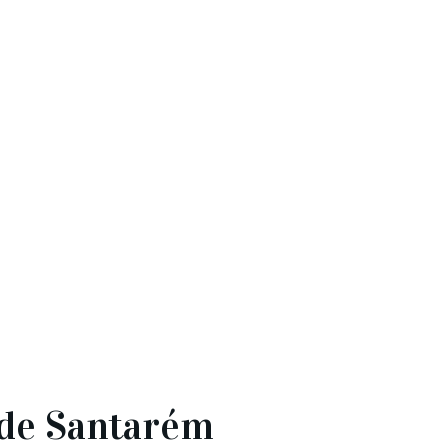
5
a de Santarém