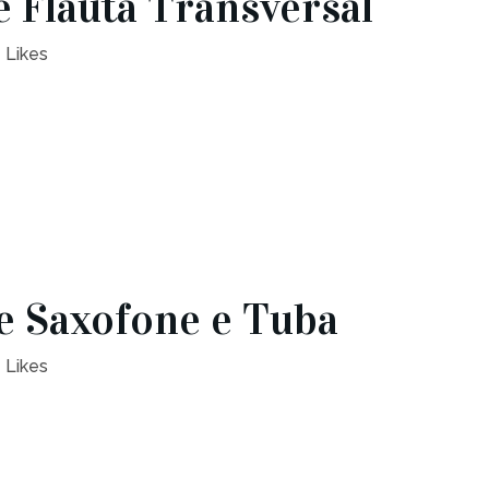
e Flauta Transversal
Likes
e Saxofone e Tuba
Likes