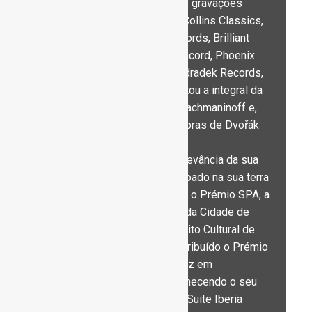
(perto de 50 CDs) e as suas gravações
constam nos catálogos da Collins Classics,
Hyperion Records, Linn Records, Brilliant
Classics, Klara, Naxos, Danacord, Phoenix
Edition, Capriccio, CAvi, e Odradek Records,
onde recentemente completou a integral da
obra para piano de Sergei Rachmaninoff e,
com Rinaldo Zhok, gravou obras de Dvořák
para piano a quatro mãos.
Em reconhecimento pela relevância da sua
arte, Artur Pizarro foi galardoado na sua terra
natal com o Prémio Bordalo, o Prémio SPA, a
Medalha de Mérito Cultural da Cidade de
Funchal e a Medalha de Mérito Cultural de
Portugal. Em 2014 foi-lhe atribuído o Prémio
Albéniz pelo Festival Albéniz em
Camprodon, Espanha, reconhecendo o seu
trabalho pela divulgação da Suite Iberia