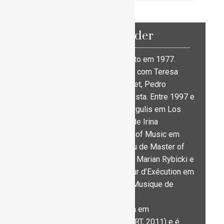
Luísa Tender
Luísa Tender nasceu no Porto em 1977.
Nesta cidade estudou piano com Teresa
Monteiro, Anne-Marie Mennet, Pedro
Burmester e Helena Sá e Costa. Entre 1997 e
2000, foi aluna de Vitalij Margulis em Los
Angeles; e posteriormente de Irina
Zariskaya, no Royal College of Music em
Londres, onde obteve o grau de Master of
Music. Foi também aluna de Marian Rybicki e
recebeu o Diplôme Supérieur d’Exécution em
piano na École Normale de Musique de
Paris.
Tem o Título de Especialista em
Performance de Piano (ESART, 2011) e é