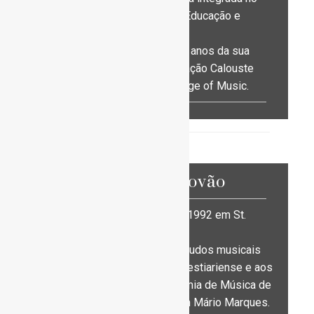
CESEM (NOVA), na área da Educação e
Desenvolvimento Humano.
Luísa Tender foi, durante os anos da sua
formação, bolseira da Fundação Calouste
Gulbenkian e do Royal College of Music.
Philippe Trovão
Philippe Trovão nasceu em 1992 em St.
Tropez, França.
Aos 8 anos começou os estudos musicais
na Sociedade Filarmónica Vestiariense e aos
11 anos ingressa na Academia de Música de
Alcobaça onde estudou com Mário Marques.