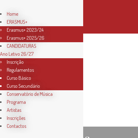
Home
ERASMUS+
Erasmus+ 2023/24
Erasmus+ 2025/26
CANDIDATURAS
Ano Letivo 26/27
I Semana do
Inscrição
Regulamentos
Curso Básico
Piano de
Curso Secundário
Conservatório de Música
Santarém
Programa
Artistas
Inscrições
Contactos