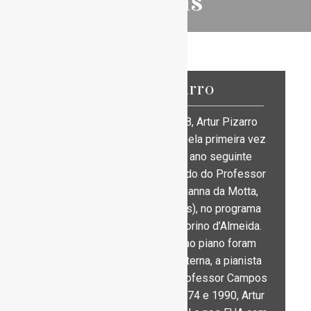
Artistas
Artur Pizarro
Nascido em Lisboa em 1968, Artur Pizarro
apresentou-se em público pela primeira vez
aos três anos de idade e no ano seguinte
apresentou-se na RTP ao lado do Professor
Campos Coelho (aluno de Vianna da Motta,
Isidor Phillip e Ricardo Viñes), no programa
Histórias da Música de Victorino d’Almeida.
Os seus primeiros passos ao piano foram
acompanhados pela avó materna, a pianista
Berta da Nóbrega, e pelo Professor Campos
Coelho. Mais tarde, entre 1974 e 1990, Artur