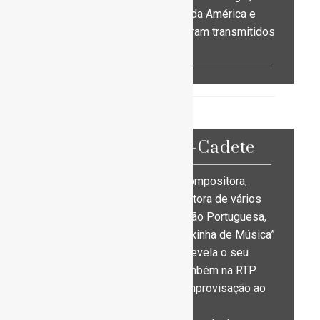
Roménia e Estados Unidos da América e
muitos dos seus recitais foram transmitidos
pela RTP-Antena 2.
Leonor Leitão-Cadete
Para além de intérprete e compositora,
Leonor Leitão-Cadete foi autora de vários
programas na Rádio Televisão Portuguesa,
“Os jovens e a música”, “Caixinha de Música”
e “Folhas Soltas”, onde se revela o seu
talento como pedagoga. Também na RTP
realizou 32 programas de improvisação ao
piano em direto.