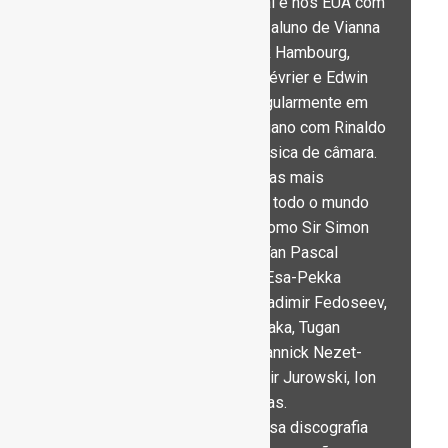
Pizarro estudou em Portugal e nos EUA com
Sequeira Costa (igualmente aluno de Vianna
da Motta e também de Mark Hambourg,
Marguerite Long, Jacques Février e Edwin
Fische Artur Pizarro atua regularmente em
recitais a solo, em duo de piano com Rinaldo
Zhok e em concertos de música de câmara.
Apresenta-se também com as mais
prestigiadas orquestras por todo o mundo
dirigido por maestros tais como Sir Simon
Rattle, Philippe Entremont, Yan Pascal
Tortelier, Sir Andrew Davis, Esa-Pekka
Salonen, Yuri Temirkanov, Vladimir Fedoseev,
Martyn Brabbins, Tadaaki Otaka, Tugan
Sokhiev, Yakov Kreizberg, Yannick Nezet-
Seguin, Libor Pesek, Vladimir Jurowski, Ion
Marin e Sir Charles Mackerras.
Artur Pizarro tem uma extensa discografia