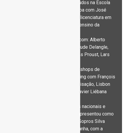
Em 2010 prossegue os estudos na Escola
Superior de Música de Lisboa com José
Massarrão, onde finalizou a licenciatura em
saxofone e o mestrado em ensino da
música.
Frequentou masterclasses com: Alberto
Roque, José Massarrão, Claude Delangle,
Jean Yves Fourmeau, Nicolas Proust, Lars
Mlekusch e James Houlik.
Participou também em workshops de
improvisação e Sound Painting com François
Choiselat (vibrafone, improvisação, Lisbon
Soundpainting Orchestra), Javier Liébana
Castillo e Lê Quan Ninh.
Vencedor de vários prémios nacionais e
internacionais, também se apresentou como
solista com a Camerata de Sopros Silva
Dionísio em Portugal e Espanha, com a