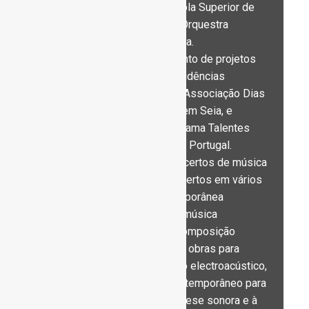
Orquestra Sinfónica da Escola Superior de
Música de Lisboa e com a Orquestra
Sinfonieta de Chieri, em Itália.
Dedicado ao desenvolvimento de projetos
criativos realizou várias residências
artísticas, entre elas com a Associação Dias
da Música Electroacústica, em Seia, e
residência inserida no programa Talentes
Emergentes, da Miso Music Portugal.
É presença assídua em concertos de música
improvisada e realizou concertos em vários
festivais de música contemporânea
portugueses. Para além da música
improvisada e da criação/composição
dedica-se à recuperação de obras para
instrumento(s) e dispositivo electroacústico,
ao estudo do repertório contemporâneo para
saxofone, ao estudo de síntese sonora e à