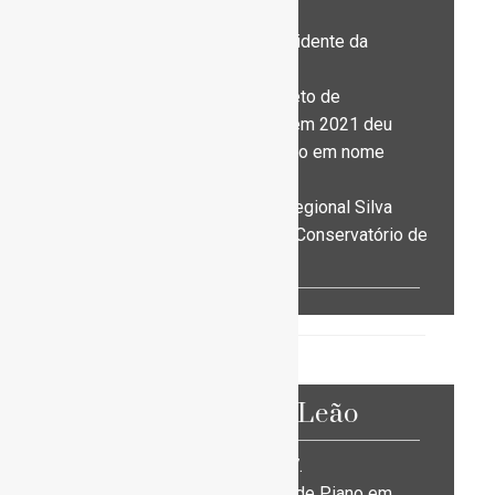
performance.
É membro do ensemble residente da
Associação Disrupção.
Está a desenvolver um projeto de
investigação, RECAST, que em 2021 deu
origem ao seu primeiro disco em nome
próprio.
Leciona no Conservatório Regional Silva
Marques, em Alhandra e no Conservatório de
Música de Santarém.
Ricardo Sá Leão
Nasceu em Lisboa em 1977.
Começou os seus estudos de Piano em