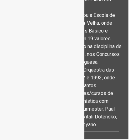
1983/84.
Entre 1987 e 1994 frequentou a Escola de
Música e Bailado de Linda-a-Velha, onde
realizou e concluiu os Cursos Básico e
Complementar de Piano com 19 valores.
Em 1990 ganhou o 2º prémio na disciplina de
Piano na classe até 12 anos, nos Concursos
da Juventude Musical Portuguesa.
Participou nos estágios da Orquestra das
Escolas de Música em 1992 e 1993, onde
trabalhou com João Paulo Santos.
Trabalhou em Master-Classes/cursos de
técnica de interpretação pianística com
Helena Sá e Costa, Pedro Burmester, Paul
Badura Skoda, Tânia Achot, Vitali Dotensko,
Dmitri Bashkirov e Jorge Moyano.