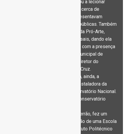
Foi em Alpiarça que começou a lecionar
piano aos dezanove anos, a cerca de
quarenta alunos, que se apresentavam
regularmente em audições públicas. Também
em Alpiarça, foi presidente da Pró-Arte,
organizando concertos mensais, dando ela
própria o concerto inaugural, com a presença
do Presidente da Câmara Municipal de
Alpiarça, Raul Neves, e do Diretor do
Conservatório Nacional, Ivo Cruz.
Como professora, assumiria, ainda, a
Presidência da Comissão Instaladora da
Escola de Música do Conservatório Nacional.
Fundou e foi Directora do Conservatório
Regional de Tomar.
Por convite de Veríssimo Serrão, fez um
projeto pioneiro para a criação de uma Escola
Superior de Música no Instituto Politécnico