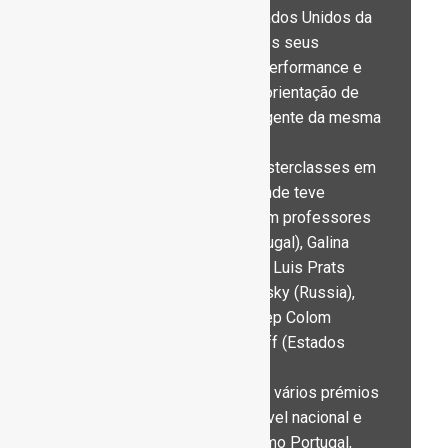
University em Phoenix (Estados Unidos da
América) onde aprofundou os seus
conhecimentos na área da performance e
música de câmara, sobre a orientação de
Caio Pagano, Professor Regente da mesma
universidade americana.
Frequenta regularmente Masterclasses em
Portugal e no estrangeiro onde teve
oportunidade de estudar com professores
como, Sequeira Costa (Portugal), Galina
Eguiazarova (Russia), Jorge Luis Prats
(Cuba), Mikhail Vosskresensky (Russia),
Boris Berman (Russia), Josep Colom
(Espanha) e Michel Pridonoff (Estados
Unidos).
André Piolanti é detentor de vários prémios
em concursos de Piano a nível nacional e
internacional, em países como Portugal,