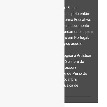
de Santarém.
Participou na Estruturação do Ensino
Artístico na Educação, nomeada pelo então
Secretário de Estado da Reforma Educativa,
Carrilho Ribeiro, elaborando um documento
onde constavam as linhas fundamentais para
o desenvolvimento das Artes em Portugal,
dando, ainda, apoio pedagógico àquele
gabinete.
Foi também Diretora Pedagógica e Artística
da Escola de Música Nossa Senhora do
Cabo de Linda-a-Velha, Professora
Convidada do Curso Superior de Piano do
Conservatório Regional de Coimbra,
Conselheira da Escola de Música de
Santarém.