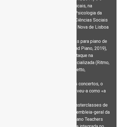
doutorada em Ciências Musicais, na
especialidade de Ensino e Psicologia da
Música, pela Faculdade de Ciências Sociais
e Humanas da Universidade Nova de Lisboa
(NOVA FCSH, 2021).
Gravou a integral das sonatas para piano de
J. D. Bomtempo (Naxos Grand Piano, 2019),
edição que teve grande destaque na
imprensa internacional especializada (Ritmo,
Music Web International, Stretto,
Musikalifeiten.
A propósito de um dos seus concertos, o
London Independent descreveu-a como «a
natural Beethovenian».
Orienta com regularidade masterclasses de
piano e é presidente da assembleia-geral da
EPTA-Portugal (European Piano Teachers
Association). É investigadora integrada no