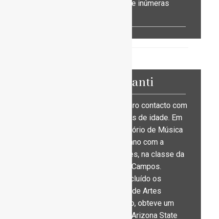
através da sua gravação e de inúmeras
atuações em palco.
André Piolanti
André Piolanti, teve o primeiro contacto com
o Piano quando tinha 10 anos de idade. Em
2007 concluiu, no Conservatório de Música
de Santarém, o Curso de Piano com a
classificação de vinte valores, na classe da
Professora Maria Filomena Campos.
Em 2010, depois de ter concluído os
estudos na Escola Superior de Artes
Aplicadas de Castelo Branco, obteve um
“Special Talent Award” pela Arizona State