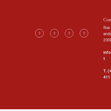
Con
Rua 
anda
200
inf
t
T. (
411