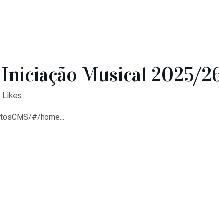
 Iniciação Musical 2025/2
Likes
atosCMS/#/home...