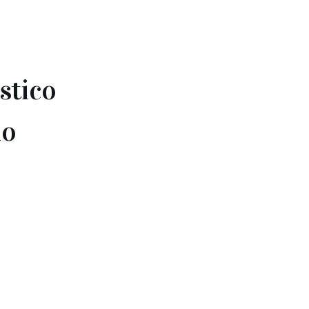
stico
do