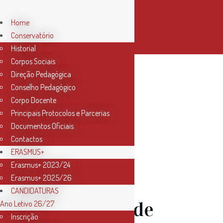
Home
Conservatório
Historial
Corpos Sociais
Direção Pedagógica
Author:
Conselho Pedagógico
Corpo Docente
Principais Protocolos e Parcerias
Conservatorio
Documentos Oficiais
Contactos
ERASMUS+
Erasmus+ 2023/24
08 Dez
Erasmus+ 2025/26
CANDIDATURAS
Concerto de
Ano Letivo 26/27
Inscrição