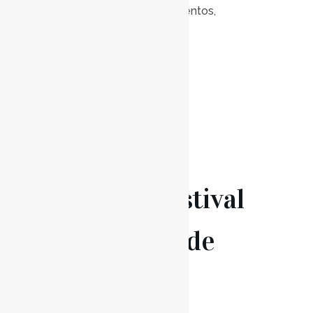
Posted at 17:00h
in
Eventos
,
Notícias
0
Likes
Read More
19 Nov
Festival
de Órgão de
Santarém