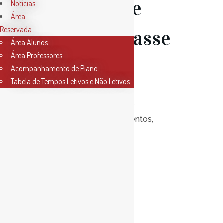
Audição de
Notícias
Área
Reservada
Piano – Classe
Área Alunos
Área Professores
Prof.ª
Acompanhamento de Piano
Tabela de Tempos Letivos e Não Letivos
Lioudmila
Posted at 11:00h
in
Eventos
,
Notícias
0
Likes
Read More