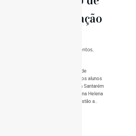
Workshop de
Interpretação
Vocal
Posted at 17:45h
in
Eventos
,
Notícias
0
Likes
Já arrancou o workshop de
interpretação vocal com os alunos
do Conservatório Música Santarém
sob a direção da maestrina Helena
Venda Lima. Os alunos estão a...
Read More