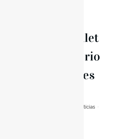
30 Set
Ballet
Preparatório
– Inscrições
Abertas
Posted at 09:00h
in
Notícias
0
Likes