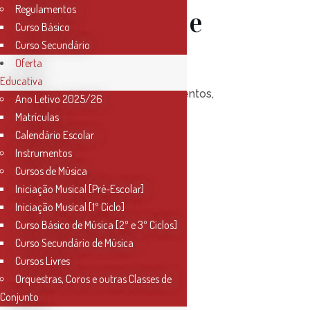
Regulamentos
Guitarras e
Curso Básico
Curso Secundário
Acordeão
Oferta
Educativa
Posted at 17:00h
in
Eventos
,
Ano Letivo 2025/26
Notícias
0
Likes
Matrículas
Calendário Escolar
Instrumentos
Read More
Cursos de Música
Iniciação Musical [Pré-Escolar]
Iniciação Musical [1º Ciclo]
Curso Básico de Música [2º e 3º Ciclos]
Curso Secundário de Música
Cursos Livres
03 Dez
Orquestras, Coros e outras Classes de
Conjunto