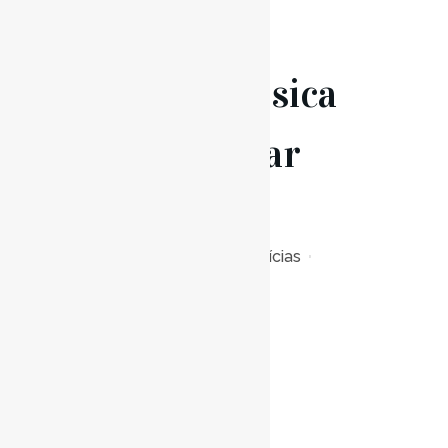
13 Out
Música
Pré-Escolar
2022/23
Posted at 17:31h
in
Notícias
0
Likes
Read More