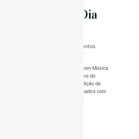
Música – Dia
de Reis
Posted at 10:00h
in
Eventos
,
Notícias
0
Likes
Bem vindos às manhãs com Música
no Conservatório!!! Depois do
sucesso alcançado na edição de
Natal das manhãs de sábados com
Música, vimos anunciar a
continuação...
Read More