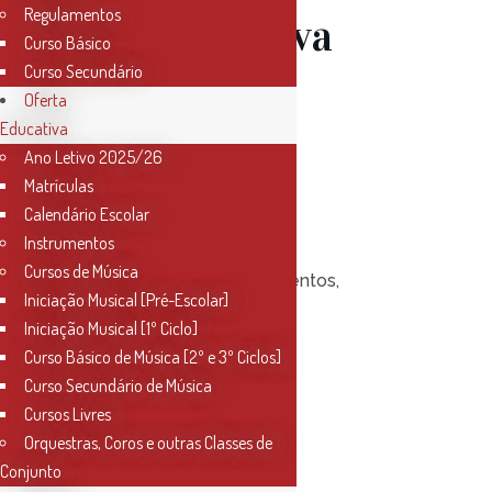
Regulamentos
Música Viva
Curso Básico
Curso Secundário
23-24 –
Oferta
Educativa
Próximas
Ano Letivo 2025/26
Matrículas
Calendário Escolar
audições
Instrumentos
Cursos de Música
Posted at 18:38h
in
Eventos
,
Iniciação Musical [Pré-Escolar]
Notícias
0
Likes
Iniciação Musical [1º Ciclo]
Curso Básico de Música [2º e 3º Ciclos]
Curso Secundário de Música
Read More
Cursos Livres
Orquestras, Coros e outras Classes de
Conjunto