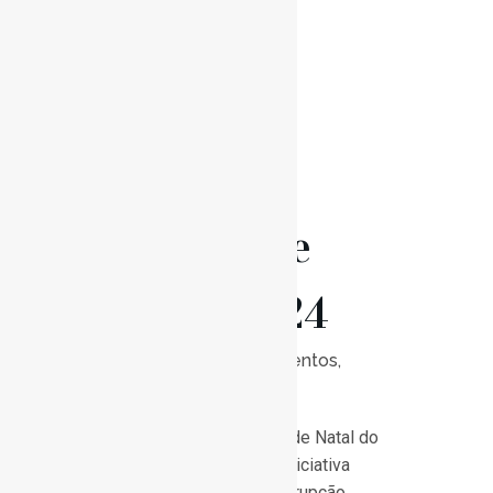
27 Dez
Ateliers de
Natal 23/24
Posted at 10:00h
in
Eventos
,
Notícias
0
Likes
Bem vindo aos Ateliers de Natal do
Conservatório!!! Esta iniciativa
decorrerá durante a interrupção