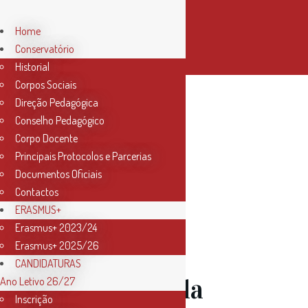
Home
Conservatório
Historial
Corpos Sociais
Direção Pedagógica
Author:
Conselho Pedagógico
Corpo Docente
Principais Protocolos e Parcerias
Conservatorio
Documentos Oficiais
Contactos
ERASMUS+
Erasmus+ 2023/24
25 Jan
II
Erasmus+ 2025/26
CANDIDATURAS
Temporada
Ano Letivo 26/27
Inscrição