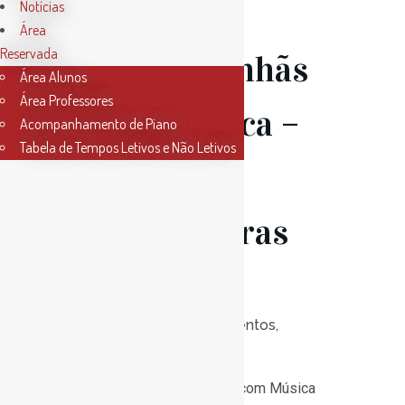
Notícias
Área
Reservada
15 Jan
Manhãs
Área Alunos
Área Professores
com Música –
Acompanhamento de Piano
Tabela de Tempos Letivos e Não Letivos
Jogos e
Brincadeiras
Musicais
Posted at 17:34h
in
Eventos
,
Notícias
0
Likes
Bem vindos às Manhãs com Música