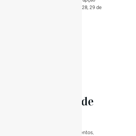
Letiva de Natal (dias 27, 28, 29 de
dezembro) na Sede do...
Read More
16 Dez
Concerto de
Natal
Posted at 21:00h
in
Eventos
,