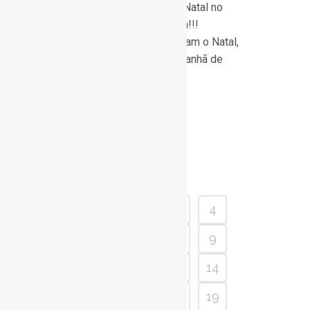
Bem vindos à Magia do Natal no
Conservatório de Música!!!
Enquanto os Pais preparam o Natal,
os meninos passam a manhã de
sábado connosco,...
Read More
1
2
3
4
5
6
7
8
9
10
11
12
13
14
15
16
17
18
19