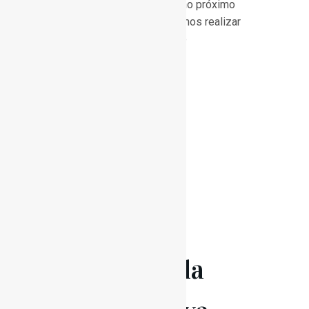
no Conservatório!!! É já no próximo
dia 20 de janeiro que vamos realizar
uma manhã com Jogos e
Brincadeiras Musicais.
Convidamos...
Read More
10 Jan
II
Temporada