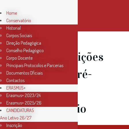
Home
Conservatório
Historial
Corpos Sociais
Direção Pedagógica
Conselho Pedagógico
06 Abr
Audições
Corpo Docente
Principais Protocolos e Parcerias
de Classe Pré-
Documentos Oficiais
Contactos
Escolar e
ERASMUS+
Erasmus+ 2023/24
Erasmus+ 2025/26
Preparatório
CANDIDATURAS
Ano Letivo 26/27
Inscrição