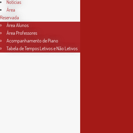
Horário Secretaria
Notícias
Área
2ª, 3ª, 5ª e 6ª feira
Reservada
das 9h às 17h30
Área Alunos
Área Professores
4ª feira
Acompanhamento de Piano
das 9h às 13h
Tabela de Tempos Letivos e Não Letivos
Informações
Política de Privacidade