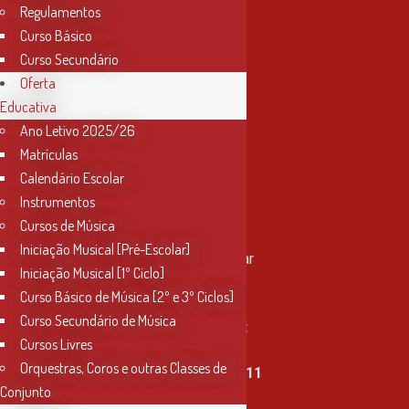
Regulamentos
Curso Básico
Curso Secundário
Oferta
Educativa
Ano Letivo 2025/26
Matrículas
Calendário Escolar
Instrumentos
Cursos de Música
Contactos
Iniciação Musical [Pré-Escolar]
Rua Miguel Bombarda, nº 4, 1º andar
Iniciação Musical [1º Ciclo]
2000-080 Santarém
Curso Básico de Música [2º e 3º Ciclos]
Curso Secundário de Música
info@conservatoriosantarem.pt
Cursos Livres
Orquestras, Coros e outras Classes de
T. (+351) 915 335 478 / 913 890 411
Conjunto