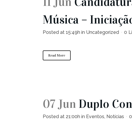
11 Jun
Candidatura
Música – Iniciação
Posted at 15:49h
in
Uncategorized
0
L
Read More
07 Jun
Duplo Con
Posted at 21:00h
in
Eventos
,
Notícias
0