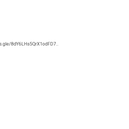
rms.gle/8dY6LHs5QrX1odFD7...