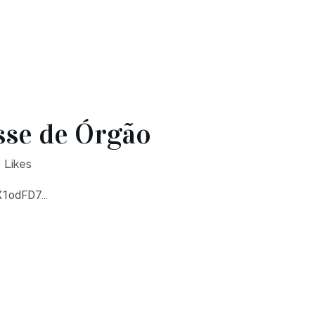
sse de Órgão
0
Likes
X1odFD7...