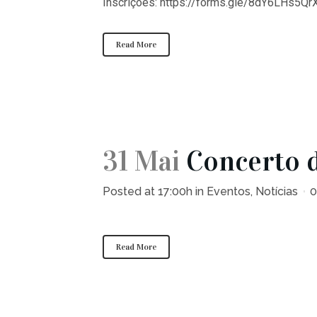
Inscrições: https://forms.gle/8dY6LHs5Qr
Read More
31 Mai
Concerto d
Posted at 17:00h
in
Eventos
,
Notícias
0
Read More