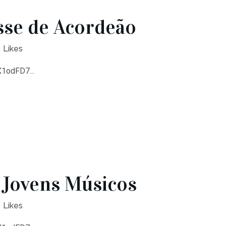
sse de Acordeão
0
Likes
X1odFD7...
 Jovens Músicos
0
Likes