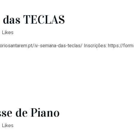
 das TECLAS
0
Likes
toriosantarem.pt/iv-semana-das-teclas/ Inscrições: https://fo
se de Piano
0
Likes