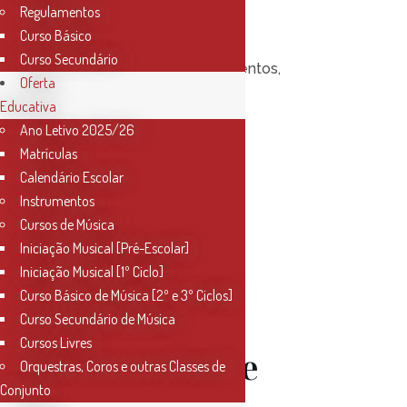
Regulamentos
Clarinete
Curso Básico
Curso Secundário
Posted at 18:30h
in
Eventos
,
Oferta
Notícias
0
Likes
Educativa
Ano Letivo 2025/26
Matrículas
Read More
Calendário Escolar
Instrumentos
Cursos de Música
Iniciação Musical [Pré-Escolar]
Iniciação Musical [1º Ciclo]
Curso Básico de Música [2º e 3º Ciclos]
06 Dez
Curso Secundário de Música
Cursos Livres
Audição de
Orquestras, Coros e outras Classes de
Conjunto