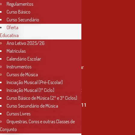
Regulamentos
Curso Básico
Curso Secundário
Oferta
Educativa
Ano Letivo 2025/26
Matrículas
Contactos
Calendário Escolar
Instrumentos
Rua Miguel Bombarda, nº 4, 1º andar
Cursos de Música
2000-080 Santarém
Iniciação Musical [Pré-Escolar]
info@conservatoriosantarem.pt
Iniciação Musical [1º Ciclo]
Curso Básico de Música [2º e 3º Ciclos]
T. (+351) 915 335 478 / 913 890 411
Curso Secundário de Música
Cursos Livres
Horário Secretaria
Orquestras, Coros e outras Classes de
2ª, 3ª, 5ª e 6ª feira
Conjunto