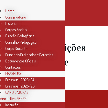
Home
Conservatório
Historial
Corpos Sociais
Direção Pedagógica
Conselho Pedagógico
07 Abr
Audições
Corpo Docente
Principais Protocolos e Parcerias
da Classe de
Documentos Oficiais
Contactos
Flauta
ERASMUS+
Erasmus+ 2023/24
Erasmus+ 2025/26
CANDIDATURAS
Ano Letivo 26/27
Inscrição