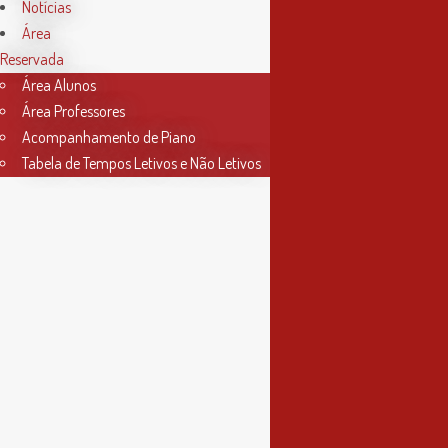
das 9h às 17h30
Notícias
Área
4ª feira
Reservada
das 9h às 13h
Área Alunos
Área Professores
Acompanhamento de Piano
Tabela de Tempos Letivos e Não Letivos
Informações
Política de Privacidade