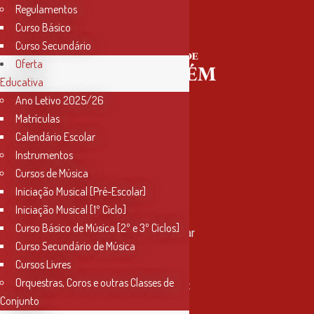
Regulamentos
Curso Básico
Curso Secundário
Oferta
Educativa
Ano Letivo 2025/26
Matrículas
Calendário Escolar
Instrumentos
Cursos de Música
Iniciação Musical [Pré-Escolar]
Iniciação Musical [1º Ciclo]
Contactos
Curso Básico de Música [2º e 3º Ciclos]
Rua Miguel Bombarda, nº 4, 1º andar
Curso Secundário de Música
2000-080 Santarém
Cursos Livres
Orquestras, Coros e outras Classes de
info@conservatoriosantarem.pt
Conjunto