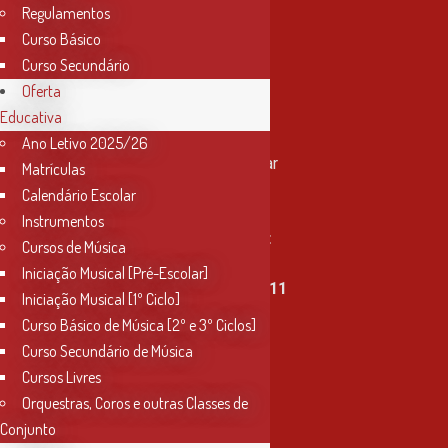
Regulamentos
Curso Básico
Curso Secundário
Oferta
Educativa
Contactos
Ano Letivo 2025/26
Rua Miguel Bombarda, nº 4, 1º andar
Matrículas
2000-080 Santarém
Calendário Escolar
Instrumentos
info@conservatoriosantarem.pt
Cursos de Música
Iniciação Musical [Pré-Escolar]
T. (+351) 915 335 478 / 913 890 411
Iniciação Musical [1º Ciclo]
Curso Básico de Música [2º e 3º Ciclos]
Horário Secretaria
Curso Secundário de Música
2ª, 3ª, 5ª e 6ª feira
Cursos Livres
das 9h às 17h30
Orquestras, Coros e outras Classes de
Conjunto
4ª feira