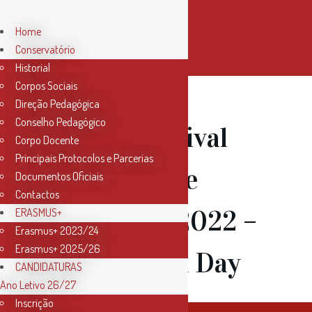
Home
Conservatório
Historial
Corpos Sociais
Direção Pedagógica
Conselho Pedagógico
19 Nov
Festival
Corpo Docente
Principais Protocolos e Parcerias
de Órgão de
Documentos Oficiais
Contactos
Santarém 2022 –
ERASMUS+
Erasmus+ 2023/24
Erasmus+ 2025/26
Free Organ Day
CANDIDATURAS
Ano Letivo 26/27
Inscrição