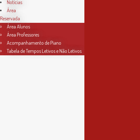
Horário Secretaria
Notícias
Área
2ª, 3ª, 5ª e 6ª feira
Reservada
das 9h às 17h30
Área Alunos
Área Professores
4ª feira
Acompanhamento de Piano
das 9h às 13h
Tabela de Tempos Letivos e Não Letivos
Informações
Política de Privacidade