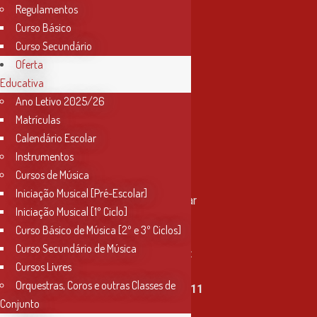
Regulamentos
Curso Básico
Curso Secundário
Oferta
Educativa
Ano Letivo 2025/26
Matrículas
Calendário Escolar
Instrumentos
Cursos de Música
Contactos
Iniciação Musical [Pré-Escolar]
Rua Miguel Bombarda, nº 4, 1º andar
Iniciação Musical [1º Ciclo]
2000-080 Santarém
Curso Básico de Música [2º e 3º Ciclos]
Curso Secundário de Música
info@conservatoriosantarem.pt
Cursos Livres
Orquestras, Coros e outras Classes de
T. (+351) 915 335 478 / 913 890 411
Conjunto