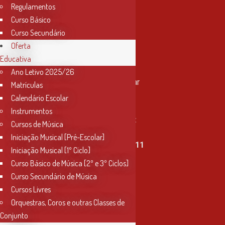
Regulamentos
Curso Básico
Curso Secundário
Oferta
Educativa
Contactos
Ano Letivo 2025/26
Rua Miguel Bombarda, nº 4, 1º andar
Matrículas
2000-080 Santarém
Calendário Escolar
Instrumentos
info@conservatoriosantarem.pt
Cursos de Música
Iniciação Musical [Pré-Escolar]
T. (+351) 915 335 478 / 913 890 411
Iniciação Musical [1º Ciclo]
Curso Básico de Música [2º e 3º Ciclos]
Horário Secretaria
Curso Secundário de Música
2ª, 3ª, 5ª e 6ª feira
Cursos Livres
das 9h às 17h30
Orquestras, Coros e outras Classes de
Conjunto
4ª feira