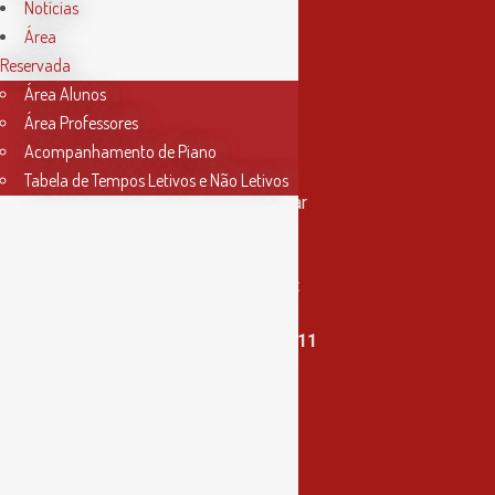
Notícias
Área
Reservada
Área Alunos
Área Professores
Acompanhamento de Piano
Contactos
Tabela de Tempos Letivos e Não Letivos
Rua Miguel Bombarda, nº 4, 1º andar
2000-080 Santarém
info@conservatoriosantarem.pt
T. (+351) 915 335 478 / 913 890 411
Horário Secretaria
2ª, 3ª, 5ª e 6ª feira
das 9h às 17h30