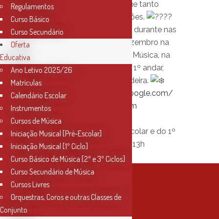
com esta época festiva que tanto
Regulamentos
encanta as diversas gerações.
Curso Básico
Esta atividade vai decorrer durante nas
Curso Secundário
manhãs de 2, 9 e 16 de dezembro na
Oferta
Sede do Conservatório de Música, na
Educativa
Rua Miguel Bombarda, 4 – 1º andar,
Ano Letivo 2025/26
junto ao Teatro Sá da Bandeira.
Matrículas
Inscrição »
https://docs.google.com/
Calendário Escolar
…/1FAIpQLSc1w…/viewform
Instrumentos
Destinatários e horário:
Cursos de Música
Crianças do Ensino Pré-escolar e do 1º
Iniciação Musical [Pré-Escolar]
Ciclo, sábados, das 10h às 13h
Iniciação Musical [1º Ciclo]
Curso Básico de Música [2º e 3º Ciclos]
Curso Secundário de Música
Cursos Livres
Orquestras, Coros e outras Classes de
Conjunto