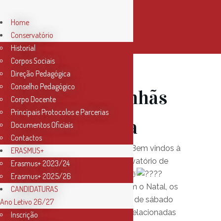
Home
Conservatório
Historial
Corpos Sociais
Direção Pedagógica
Conselho Pedagógico
02 Dez
Manhãs
Corpo Docente
Principais Protocolos e Parcerias
com Música
Documentos Oficiais
Contactos
Bem vindos à
ERASMUS+
Magia do Natal no Conservatório de
Erasmus+ 2023/24
Música!!!
Erasmus+ 2025/26
Enquanto os Pais preparam o Natal, os
CANDIDATURAS
meninos passam a manhã de sábado
Ano Letivo 26/27
connosco, em atividades relacionadas
Inscrição