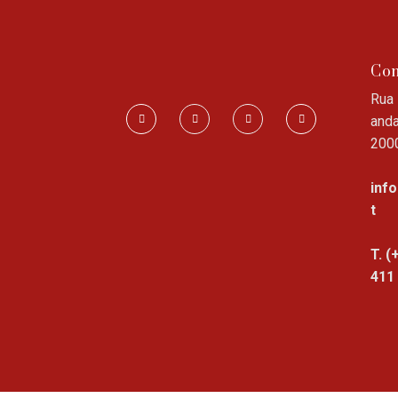
Con
Rua 
anda
200
inf
t
T. (
411