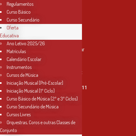
Regulamentos
Curso Básico
Curso Secundário
Oferta
Educativa
Contactos
Ano Letivo 2025/26
Rua Miguel Bombarda, nº 4, 1º andar
Matrículas
2000-080 Santarém
Calendário Escolar
Instrumentos
info@conservatoriosantarem.pt
Cursos de Música
Iniciação Musical [Pré-Escolar]
T. (+351) 915 335 478 / 913 890 411
Iniciação Musical [1º Ciclo]
Curso Básico de Música [2º e 3º Ciclos]
Horário Secretaria
Curso Secundário de Música
2ª, 3ª, 5ª e 6ª feira
Cursos Livres
das 9h às 17h30
Orquestras, Coros e outras Classes de
Conjunto
4ª feira