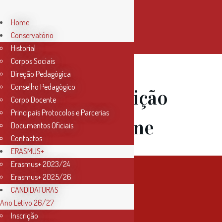
Home
Conservatório
Historial
Corpos Sociais
Direção Pedagógica
Conselho Pedagógico
02 Mai
Audição
Corpo Docente
Principais Protocolos e Parcerias
de Trombone
Documentos Oficiais
Contactos
ERASMUS+
Erasmus+ 2023/24
Erasmus+ 2025/26
CANDIDATURAS
Ano Letivo 26/27
Inscrição