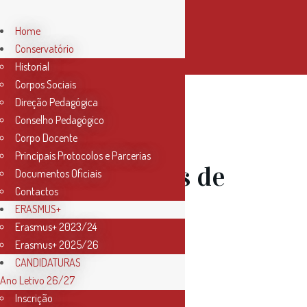
Home
Conservatório
Historial
Corpos Sociais
Direção Pedagógica
Conselho Pedagógico
11 Mai
Corpo Docente
Principais Protocolos e Parcerias
Renovações de
Documentos Oficiais
Contactos
Matrículas
ERASMUS+
Erasmus+ 2023/24
Erasmus+ 2025/26
2024/25 –
CANDIDATURAS
Ano Letivo 26/27
Ensino
Inscrição