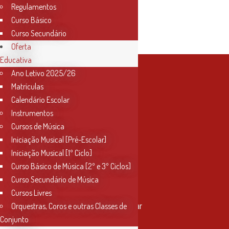
Regulamentos
Articulado
Curso Básico
Curso Secundário
Oferta
Educativa
Ano Letivo 2025/26
Matrículas
Calendário Escolar
Instrumentos
Cursos de Música
Iniciação Musical [Pré-Escolar]
Iniciação Musical [1º Ciclo]
Curso Básico de Música [2º e 3º Ciclos]
Curso Secundário de Música
Contactos
Cursos Livres
Orquestras, Coros e outras Classes de
Rua Miguel Bombarda, nº 4, 1º andar
2000-080 Santarém
Conjunto