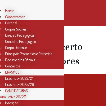
Home
Conservatório
Historial
Corpos Sociais
Direção Pedagógica
Conselho Pedagógico
03 Jul
Concerto
Corpo Docente
Principais Protocolos e Parcerias
de Professores
Documentos Oficiais
Contactos
ERASMUS+
Erasmus+ 2023/24
Erasmus+ 2025/26
CANDIDATURAS
Ano Letivo 26/27
Inscrição