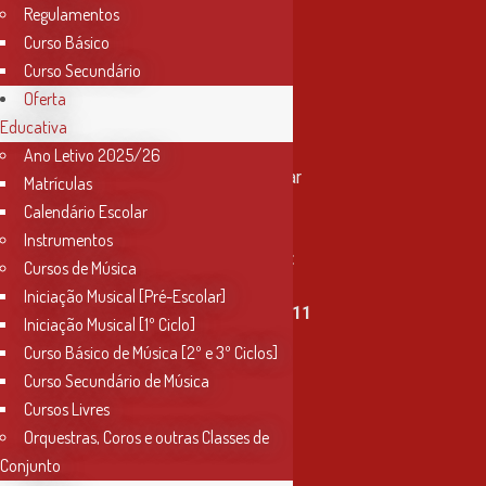
Regulamentos
Curso Básico
Curso Secundário
Oferta
Educativa
Contactos
Ano Letivo 2025/26
Rua Miguel Bombarda, nº 4, 1º andar
Matrículas
2000-080 Santarém
Calendário Escolar
Instrumentos
info@conservatoriosantarem.pt
Cursos de Música
Iniciação Musical [Pré-Escolar]
T. (+351) 915 335 478 / 913 890 411
Iniciação Musical [1º Ciclo]
Curso Básico de Música [2º e 3º Ciclos]
Horário Secretaria
Curso Secundário de Música
2ª, 3ª, 5ª e 6ª feira
Cursos Livres
das 9h às 17h30
Orquestras, Coros e outras Classes de
Conjunto
4ª feira