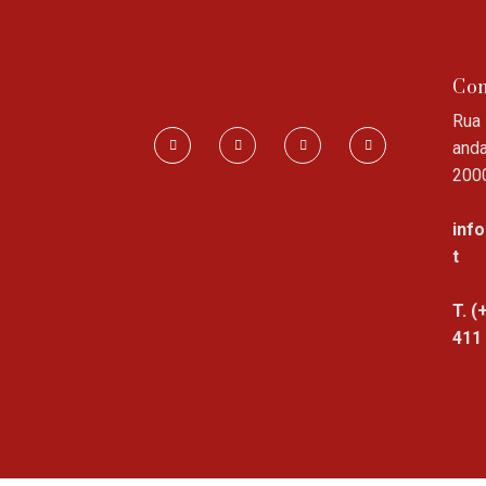
Con
Rua 
anda
200
inf
t
T. (
411