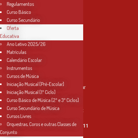
Regulamentos
Curso Básico
Curso Secundário
Oferta
Educativa
Ano Letivo 2025/26
Matrículas
Calendário Escolar
Instrumentos
Cursos de Música
Contactos
Iniciação Musical [Pré-Escolar]
Rua Miguel Bombarda, nº 4, 1º andar
Iniciação Musical [1º Ciclo]
2000-080 Santarém
Curso Básico de Música [2º e 3º Ciclos]
Curso Secundário de Música
info@conservatoriosantarem.pt
Cursos Livres
Orquestras, Coros e outras Classes de
T. (+351) 915 335 478 / 913 890 411
Conjunto