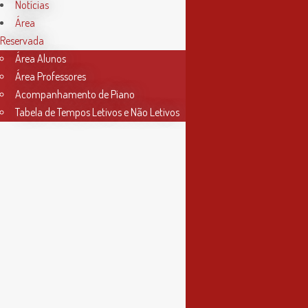
Horário Secretaria
Notícias
Área
2ª, 3ª, 5ª e 6ª feira
Reservada
das 9h às 17h30
Área Alunos
Área Professores
4ª feira
Acompanhamento de Piano
das 9h às 13h
Tabela de Tempos Letivos e Não Letivos
Informações
Política de Privacidade