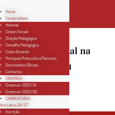
Home
Conservatório
Historial
Corpos Sociais
Direção Pedagógica
Conselho Pedagógico
15 Fev
Recital na
Corpo Docente
Principais Protocolos e Parcerias
Casa Museu
Documentos Oficiais
Contactos
Passos
ERASMUS+
Erasmus+ 2023/24
Erasmus+ 2025/26
Canavarro
CANDIDATURAS
Ano Letivo 26/27
Inscrição