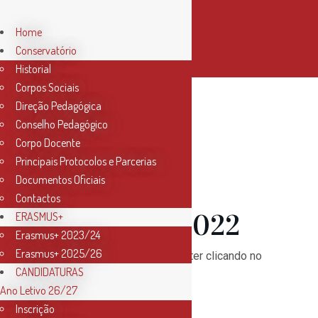
Home
Conservatório
Historial
Corpos Sociais
Direção Pedagógica
Conselho Pedagógico
01 Fev
Corpo Docente
Principais Protocolos e Parcerias
Newsletter
Documentos Oficiais
Contactos
Fevereiro 2022
ERASMUS+
Erasmus+ 2023/24
Erasmus+ 2025/26
Subscreva a nossa newsletter clicando no
CANDIDATURAS
botão “
Subscribe
“!
Ano Letivo 26/27
Inscrição