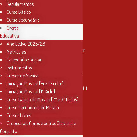
Regulamentos
Curso Básico
Curso Secundário
Oferta
Educativa
Contactos
Ano Letivo 2025/26
Rua Miguel Bombarda, nº 4, 1º andar
Matrículas
2000-080 Santarém
Calendário Escolar
Instrumentos
info@conservatoriosantarem.pt
Cursos de Música
Iniciação Musical [Pré-Escolar]
T. (+351) 915 335 478 / 913 890 411
Iniciação Musical [1º Ciclo]
Curso Básico de Música [2º e 3º Ciclos]
Horário Secretaria
Curso Secundário de Música
2ª, 3ª, 5ª e 6ª feira
Cursos Livres
das 9h às 17h30
Orquestras, Coros e outras Classes de
Conjunto
4ª feira