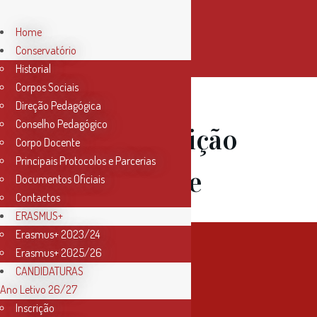
Home
Conservatório
Historial
Corpos Sociais
Direção Pedagógica
Conselho Pedagógico
20 Jun
Audição
Corpo Docente
Principais Protocolos e Parcerias
de Saxofone
Documentos Oficiais
Contactos
ERASMUS+
Erasmus+ 2023/24
Erasmus+ 2025/26
CANDIDATURAS
Ano Letivo 26/27
Inscrição