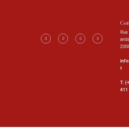
Con
Rua 
anda
200
inf
t
T. (
411