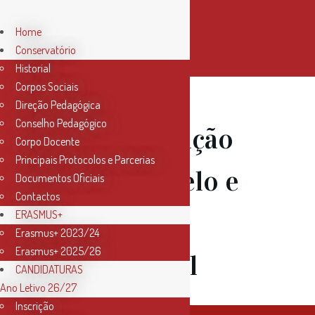
Home
Conservatório
Historial
Corpos Sociais
Direção Pedagógica
Conselho Pedagógico
18 Nov
Audição
Corpo Docente
Principais Protocolos e Parcerias
de Violoncelo e
Documentos Oficiais
Contactos
Flauta
ERASMUS+
Erasmus+ 2023/24
Erasmus+ 2025/26
Transversal
CANDIDATURAS
Ano Letivo 26/27
Inscrição