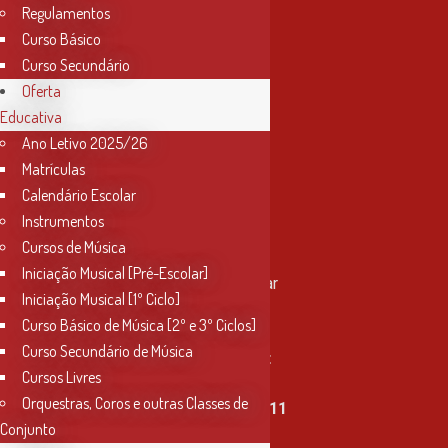
Regulamentos
Curso Básico
Curso Secundário
Oferta
Educativa
Ano Letivo 2025/26
Matrículas
Calendário Escolar
Instrumentos
Cursos de Música
Contactos
Iniciação Musical [Pré-Escolar]
Rua Miguel Bombarda, nº 4, 1º andar
Iniciação Musical [1º Ciclo]
2000-080 Santarém
Curso Básico de Música [2º e 3º Ciclos]
Curso Secundário de Música
info@conservatoriosantarem.pt
Cursos Livres
Orquestras, Coros e outras Classes de
T. (+351) 915 335 478 / 913 890 411
Conjunto