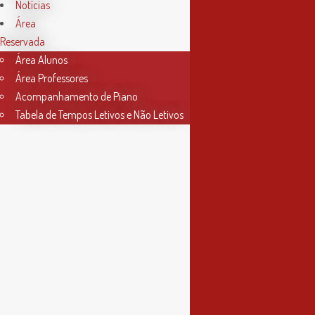
Horário Secretaria
Notícias
Área
2ª, 3ª, 5ª e 6ª feira
Reservada
das 9h às 17h30
Área Alunos
Área Professores
4ª feira
Acompanhamento de Piano
das 9h às 13h
Tabela de Tempos Letivos e Não Letivos
Informações
Política de Privacidade