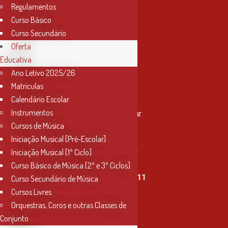
Regulamentos
Curso Básico
Curso Secundário
Oferta
Educativa
Ano Letivo 2025/26
Matrículas
Contactos
Calendário Escolar
Instrumentos
Rua Miguel Bombarda, nº 4, 1º andar
Cursos de Música
2000-080 Santarém
Iniciação Musical [Pré-Escolar]
info@conservatoriosantarem.pt
Iniciação Musical [1º Ciclo]
Curso Básico de Música [2º e 3º Ciclos]
T. (+351) 915 335 478 / 913 890 411
Curso Secundário de Música
Cursos Livres
Horário Secretaria
Orquestras, Coros e outras Classes de
2ª, 3ª, 5ª e 6ª feira
Conjunto