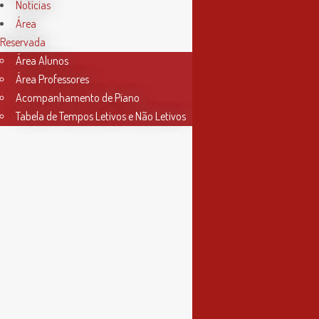
das 9h às 17h30
Notícias
Área
4ª feira
Reservada
das 9h às 13h
Área Alunos
Área Professores
Acompanhamento de Piano
Tabela de Tempos Letivos e Não Letivos
Informações
Política de Privacidade