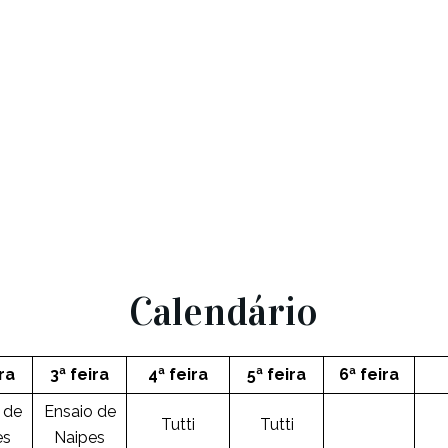
Calendário
ira
3ª feira
4ª feira
5ª feira
6ª feira
 de
Ensaio de
Tutti
Tutti
es
Naipes