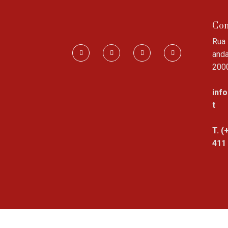
Con
Rua 
anda
200
inf
t
T. (
411