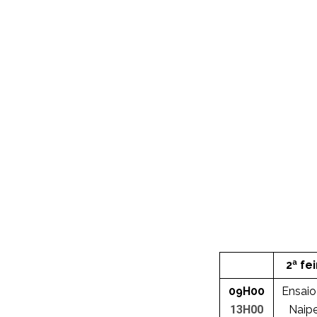
2ª fe
09H00
Ensaio
13H00
Naip