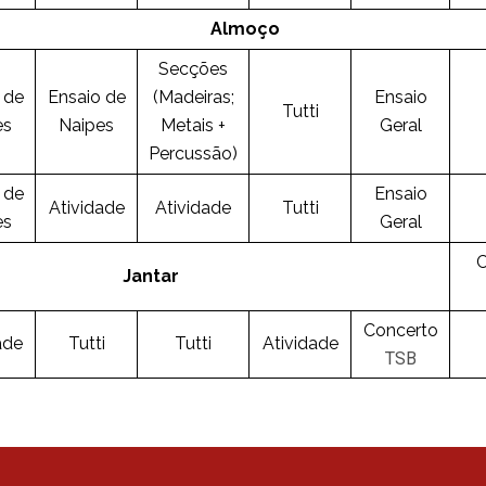
Almoço
Secções
 de
Ensaio de
(Madeiras;
Ensaio
Tutti
es
Naipes
Metais +
Geral
Percussão)
 de
Ensaio
Atividade
Atividade
Tutti
es
Geral
C
Jantar
Concerto
ade
Tutti
Tutti
Atividade
TSB