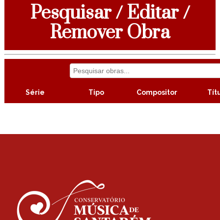
Pesquisar / Editar /
Remover Obra
Série
Tipo
Compositor
Tít