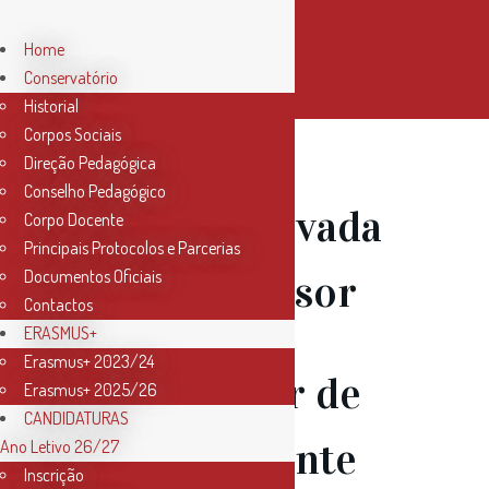
Home
Conservatório
Historial
Corpos Sociais
Direção Pedagógica
Conselho Pedagógico
Área Reservada
Corpo Docente
Principais Protocolos e Parcerias
de Professor
Documentos Oficiais
Contactos
ERASMUS+
Erasmus+ 2023/24
Simulador de
Erasmus+ 2025/26
CANDIDATURAS
Componente
Ano Letivo 26/27
Inscrição