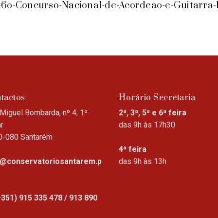
-6o-Concurso-Nacional-de-Acordeao-e-Guitarra-
tactos
Horário Secretaria
Miguel Bombarda, nº 4, 1º
2ª, 3ª, 5ª e 6ª feira
r
das 9h às 17h30
0-080 Santarém
4ª feira
o@conservatoriosantarem.p
das 9h às 13h
+351) 915 335 478 / 913 890