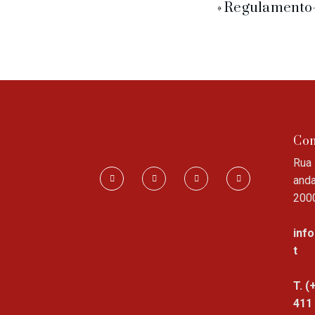
» Regulamento
Con
Rua 
anda
200
inf
t
T. (
411