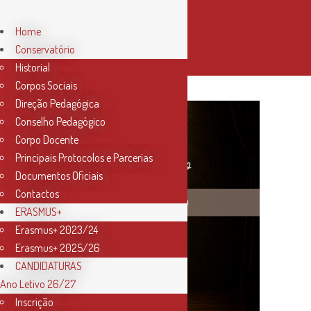
Home
Conservatório
Historial
Corpos Sociais
Direção Pedagógica
Conselho Pedagógico
Corpo Docente
Principais Protocolos e Parcerias
Documentos Oficiais
Contactos
ERASMUS+
Erasmus+ 2023/24
Erasmus+ 2025/26
CANDIDATURAS
Ano Letivo 26/27
Inscrição