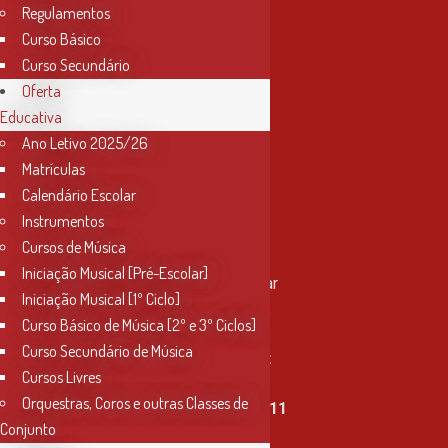
Regulamentos
Curso Básico
Curso Secundário
Oferta
Educativa
Ano Letivo 2025/26
Matrículas
Calendário Escolar
Instrumentos
Cursos de Música
Contactos
Iniciação Musical [Pré-Escolar]
Rua Miguel Bombarda, nº 4, 1º andar
Iniciação Musical [1º Ciclo]
2000-080 Santarém
Curso Básico de Música [2º e 3º Ciclos]
Curso Secundário de Música
info@conservatoriosantarem.pt
Cursos Livres
Orquestras, Coros e outras Classes de
T. (+351) 915 335 478 / 913 890 411
Conjunto