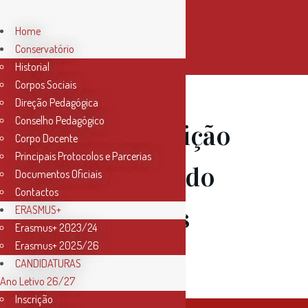
Home
Conservatório
Historial
Corpos Sociais
Direção Pedagógica
Conselho Pedagógico
28 Mai
Audição
Corpo Docente
Principais Protocolos e Parcerias
dos alunos do
Documentos Oficiais
Contactos
Colégio “Os
ERASMUS+
Erasmus+ 2023/24
Erasmus+ 2025/26
Lusitanos”
CANDIDATURAS
Ano Letivo 26/27
Inscrição