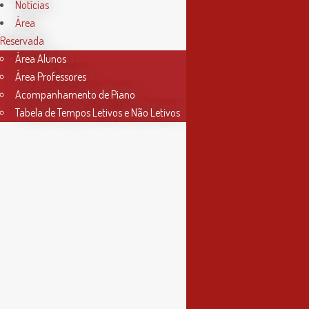
Horário Secretaria
Notícias
Área
2ª, 3ª, 5ª e 6ª feira
Reservada
das 9h às 17h30
Área Alunos
Área Professores
4ª feira
Acompanhamento de Piano
das 9h às 13h
Tabela de Tempos Letivos e Não Letivos
Informações
Política de Privacidade