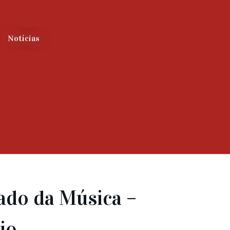
Notícias
zado da Música –
io