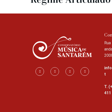
Con
Rua 
anda
200
inf
t
T. (
411