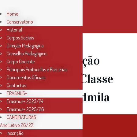
Home
Conservatório
Historial
Corpos Sociais
Direção Pedagógica
Conselho Pedagógico
15 Mai
Audição
Corpo Docente
Principais Protocolos e Parcerias
de Piano – Classe
Documentos Oficiais
Contactos
Prof.ª Lioudmila
ERASMUS+
Erasmus+ 2023/24
Erasmus+ 2025/26
CANDIDATURAS
Ano Letivo 26/27
Inscrição