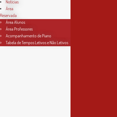
das 9h às 17h30
Notícias
Área
4ª feira
Reservada
das 9h às 13h
Área Alunos
Área Professores
Acompanhamento de Piano
Tabela de Tempos Letivos e Não Letivos
Informações
Política de Privacidade