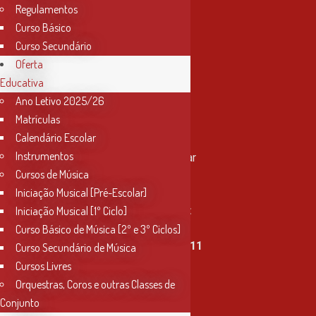
Regulamentos
Curso Básico
Curso Secundário
Oferta
Educativa
Ano Letivo 2025/26
Matrículas
Contactos
Calendário Escolar
Instrumentos
Rua Miguel Bombarda, nº 4, 1º andar
Cursos de Música
2000-080 Santarém
Iniciação Musical [Pré-Escolar]
info@conservatoriosantarem.pt
Iniciação Musical [1º Ciclo]
Curso Básico de Música [2º e 3º Ciclos]
T. (+351) 915 335 478 / 913 890 411
Curso Secundário de Música
Cursos Livres
Horário Secretaria
Orquestras, Coros e outras Classes de
2ª, 3ª, 5ª e 6ª feira
Conjunto