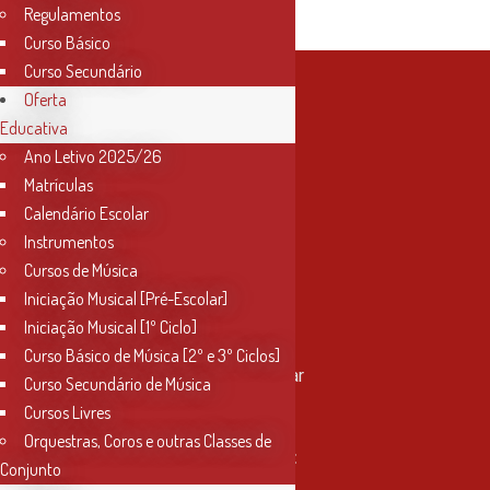
Regulamentos
Curso Básico
Curso Secundário
Oferta
Educativa
Ano Letivo 2025/26
Matrículas
Calendário Escolar
Instrumentos
Cursos de Música
Iniciação Musical [Pré-Escolar]
Iniciação Musical [1º Ciclo]
Contactos
Curso Básico de Música [2º e 3º Ciclos]
Rua Miguel Bombarda, nº 4, 1º andar
Curso Secundário de Música
2000-080 Santarém
Cursos Livres
Orquestras, Coros e outras Classes de
info@conservatoriosantarem.pt
Conjunto