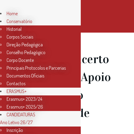
Home
Conservatório
Historial
Corpos Sociais
Direção Pedagógica
Conselho Pedagógico
25 Mar
Concerto
Corpo Docente
Principais Protocolos e Parcerias
Solidário – Apoio
Documentos Oficiais
Contactos
à população
ERASMUS+
Erasmus+ 2023/24
Erasmus+ 2025/26
ribeirinha de
CANDIDATURAS
Ano Letivo 26/27
Santarém
Inscrição