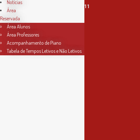
Notícias
T. (+351) 915 335 478 / 913 890 411
Área
Reservada
Horário Secretaria
Área Alunos
2ª, 3ª, 5ª e 6ª feira
Área Professores
das 9h às 17h30
Acompanhamento de Piano
Tabela de Tempos Letivos e Não Letivos
4ª feira
das 9h às 13h
Informações
Política de Privacidade