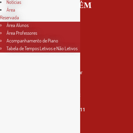
Notícias
Área
Reservada
Área Alunos
Área Professores
Acompanhamento de Piano
Tabela de Tempos Letivos e Não Letivos
Contactos
Rua Miguel Bombarda, nº 4, 1º andar
2000-080 Santarém
info@conservatoriosantarem.pt
T. (+351) 915 335 478 / 913 890 411
Horário Secretaria
2ª, 3ª, 5ª e 6ª feira