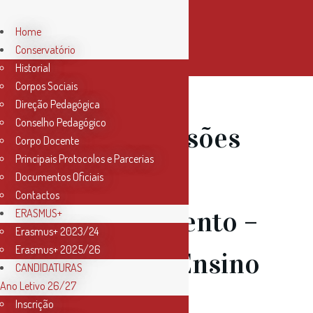
Home
Conservatório
Historial
Corpos Sociais
Direção Pedagógica
Conselho Pedagógico
23 Mar
Sessões
Corpo Docente
Principais Protocolos e Parcerias
de
Documentos Oficiais
Contactos
esclarecimento –
ERASMUS+
Erasmus+ 2023/24
Erasmus+ 2025/26
Acesso ao Ensino
CANDIDATURAS
Ano Letivo 26/27
Artístico
Inscrição