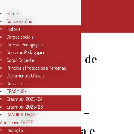
Home
Conservatório
Historial
Corpos Sociais
Direção Pedagógica
Conselho Pedagógico
27 Jan
Ciclo de
Corpo Docente
Principais Protocolos e Parcerias
Recitais de
Documentos Oficiais
Contactos
Alunos de
ERASMUS+
Erasmus+ 2023/24
Erasmus+ 2025/26
Secundário –
CANDIDATURAS
Ano Letivo 26/27
João Pereira e
Inscrição