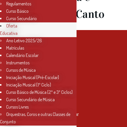
Regulamentos
Matilde do Canto
Curso Básico
Curso Secundário
Oferta
Educativa
Ano Letivo 2025/26
Matrículas
Calendário Escolar
Instrumentos
Cursos de Música
Iniciação Musical [Pré-Escolar]
Iniciação Musical [1º Ciclo]
Curso Básico de Música [2º e 3º Ciclos]
Curso Secundário de Música
Contactos
Cursos Livres
Orquestras, Coros e outras Classes de
Rua Miguel Bombarda, nº 4, 1º andar
2000-080 Santarém
Conjunto