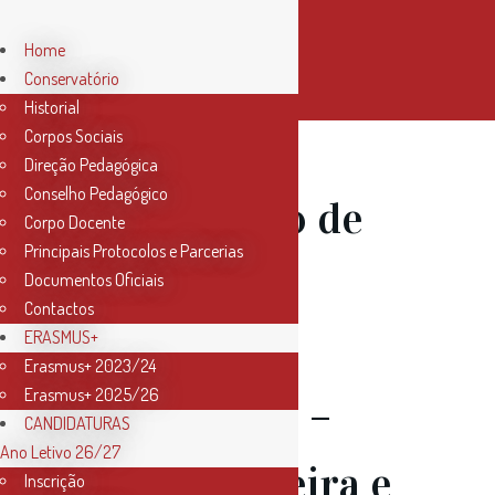
Home
Conservatório
Historial
Corpos Sociais
Direção Pedagógica
Conselho Pedagógico
23 Jan
Ciclo de
Corpo Docente
Principais Protocolos e Parcerias
Recitais de
Documentos Oficiais
Contactos
Alunos de
ERASMUS+
Erasmus+ 2023/24
Erasmus+ 2025/26
Secundário –
CANDIDATURAS
Ano Letivo 26/27
César Ferreira e
Inscrição