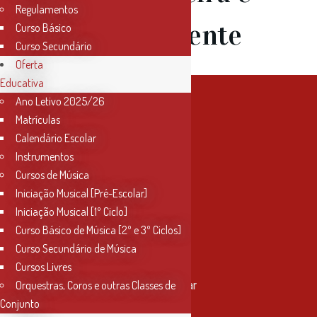
Regulamentos
Leonor Vicente
Curso Básico
Curso Secundário
Oferta
Educativa
Ano Letivo 2025/26
Matrículas
Calendário Escolar
Instrumentos
Cursos de Música
Iniciação Musical [Pré-Escolar]
Iniciação Musical [1º Ciclo]
Curso Básico de Música [2º e 3º Ciclos]
Curso Secundário de Música
Contactos
Cursos Livres
Orquestras, Coros e outras Classes de
Rua Miguel Bombarda, nº 4, 1º andar
2000-080 Santarém
Conjunto