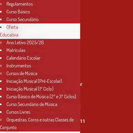
Regulamentos
Curso Básico
Curso Secundário
Oferta
Educativa
Ano Letivo 2025/26
Matrículas
Calendário Escolar
Instrumentos
Cursos de Música
Contactos
Iniciação Musical [Pré-Escolar]
Rua Miguel Bombarda, nº 4, 1º andar
Iniciação Musical [1º Ciclo]
2000-080 Santarém
Curso Básico de Música [2º e 3º Ciclos]
Curso Secundário de Música
info@conservatoriosantarem.pt
Cursos Livres
Orquestras, Coros e outras Classes de
T. (+351) 915 335 478 / 913 890 411
Conjunto