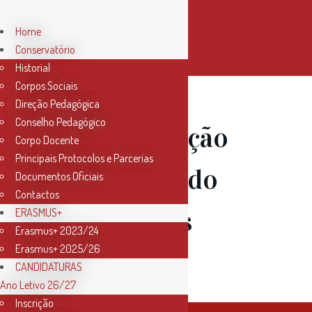
Home
Conservatório
Historial
Corpos Sociais
Direção Pedagógica
Conselho Pedagógico
22 Jan
Audição
Corpo Docente
Principais Protocolos e Parcerias
dos alunos do
Documentos Oficiais
Contactos
Colégio “Os
ERASMUS+
Erasmus+ 2023/24
Erasmus+ 2025/26
Lusitanos”
CANDIDATURAS
Ano Letivo 26/27
Inscrição