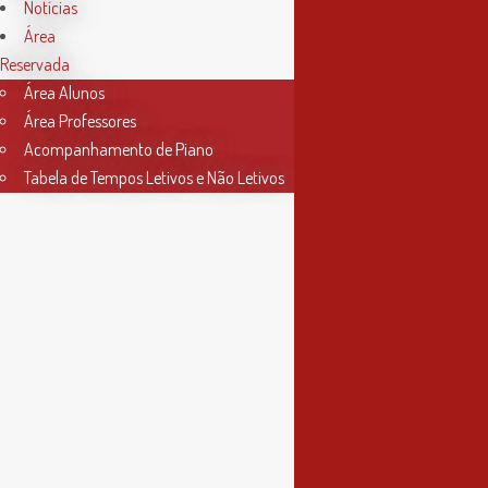
Horário Secretaria
Notícias
Área
2ª, 3ª, 5ª e 6ª feira
Reservada
das 9h às 17h30
Área Alunos
Área Professores
4ª feira
Acompanhamento de Piano
das 9h às 13h
Tabela de Tempos Letivos e Não Letivos
Informações
Política de Privacidade