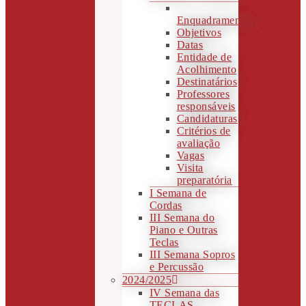
Enquadramento
Objetivos
Datas
Entidade de
Acolhimento
Destinatários
Professores
responsáveis
Candidaturas
Critérios de
avaliação
Vagas
Visita
preparatória
I Semana de
Cordas
III Semana do
Piano e Outras
Teclas
III Semana Sopros
e Percussão
2024/2025
IV Semana das
TECLAS