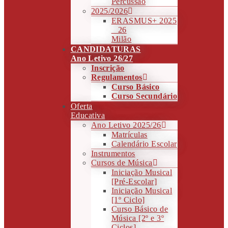
Percussão
2025/2026
ERASMUS+ 2025
_ 26
Milão
CANDIDATURAS
Ano Letivo 26/27
Inscrição
Regulamentos
Curso Básico
Curso Secundário
Oferta
Educativa
Ano Letivo 2025/26
Matrículas
Calendário Escolar
Instrumentos
Cursos de Música
Iniciação Musical
[Pré-Escolar]
Iniciação Musical
[1º Ciclo]
Curso Básico de
Música [2º e 3º
Ciclos]