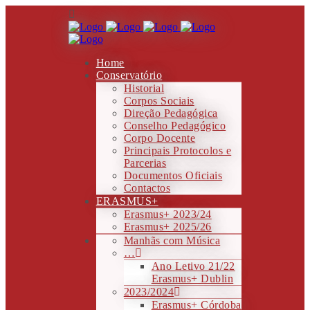
Home
Conservatório
Historial
Corpos Sociais
Direção Pedagógica
Conselho Pedagógico
Corpo Docente
Principais Protocolos e
Parcerias
Documentos Oficiais
Contactos
ERASMUS+
Erasmus+ 2023/24
Erasmus+ 2025/26
Manhãs com Música
…
Ano Letivo 21/22
Erasmus+ Dublin
2023/2024
Erasmus+ Córdoba