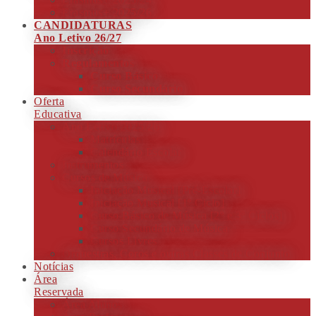
Erasmus+ 2025/26
CANDIDATURAS
Ano Letivo 26/27
Inscrição
Regulamentos
Curso Básico
Curso Secundário
Oferta
Educativa
Ano Letivo 2025/26
Matrículas
Calendário Escolar
Instrumentos
Cursos de Música
Iniciação Musical [Pré-Escolar]
Iniciação Musical [1º Ciclo]
Curso Básico de Música [2º e 3º Ciclos]
Curso Secundário de Música
Cursos Livres
Orquestras, Coros e outras Classes de Conjunto
Notícias
Área
Reservada
Área Alunos