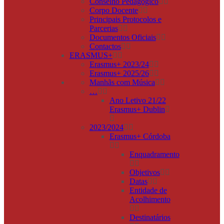
Conselho Pedagógico
Corpo Docente
Principais Protocolos e
Parcerias
Documentos Oficiais
Contactos
ERASMUS+
Erasmus+ 2023/24
Erasmus+ 2025/26
Manhãs com Música
…
Ano Letivo 21/22
Erasmus+ Dublin
2023/2024
Erasmus+ Córdoba
Enquadramento
Objetivos
Datas
Entidade de
Acolhimento
Destinatários