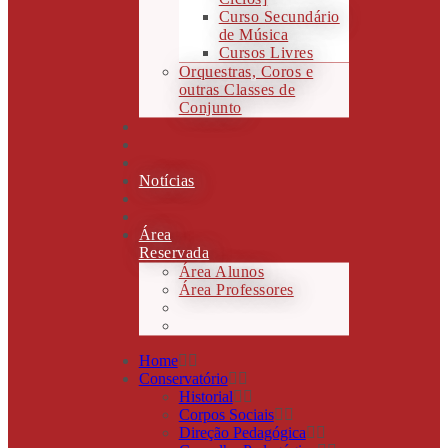
Curso Secundário
de Música
Cursos Livres
Orquestras, Coros e
outras Classes de
Conjunto
Notícias
Área
Reservada
Área Alunos
Área Professores
Home
Conservatório
Historial
Corpos Sociais
Direção Pedagógica