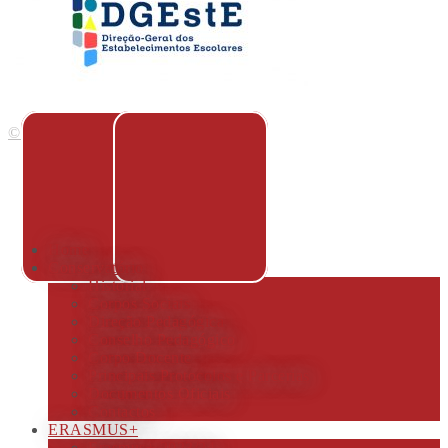
© Wecreate Design 2018
Home
Conservatório
Historial
Corpos Sociais
Direção Pedagógica
Conselho Pedagógico
Corpo Docente
Principais Protocolos e Parcerias
Documentos Oficiais
Contactos
ERASMUS+
Erasmus+ 2023/24