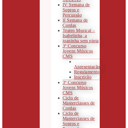
IV Semana de
Sopros e
Percussão
II Semana de
Cordas
Teatro Musical –
Isabelinha, a
joaninha sem pinta
3º Concurso
Jovens Músicos
CMS
Apresentação
Regulamento
Inscrição
3º Concurso
Jovens Músicos
CMS
Ciclo de
Masterclasses de
Cordas
Ciclo de
Masterclasses de
Sopros e