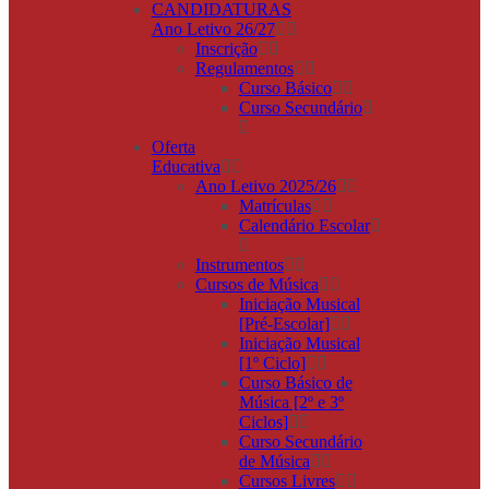
CANDIDATURAS
Ano Letivo 26/27
Inscrição
Regulamentos
Curso Básico
Curso Secundário
Oferta
Educativa
Ano Letivo 2025/26
Matrículas
Calendário Escolar
Instrumentos
Cursos de Música
Iniciação Musical
[Pré-Escolar]
Iniciação Musical
[1º Ciclo]
Curso Básico de
Música [2º e 3º
Ciclos]
Curso Secundário
de Música
Cursos Livres