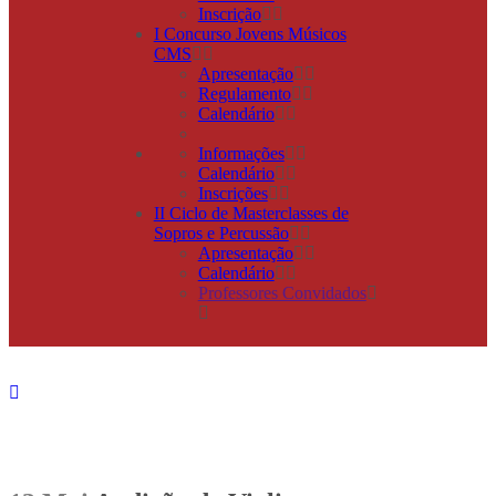
Inscrição
I Concurso Jovens Músicos
CMS
Apresentação
Regulamento
Calendário
Informações
Calendário
Inscrições
II Ciclo de Masterclasses de
Sopros e Percussão
Apresentação
Calendário
Professores Convidados