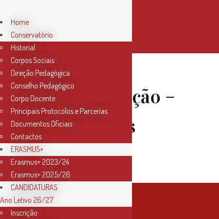
Home
Conservatório
Historial
Corpos Sociais
Direção Pedagógica
Conselho Pedagógico
13 Mai
Audição –
Corpo Docente
Principais Protocolos e Parcerias
Colégio dos
Documentos Oficiais
Contactos
Lusitanos
ERASMUS+
Erasmus+ 2023/24
Erasmus+ 2025/26
CANDIDATURAS
Ano Letivo 26/27
Inscrição