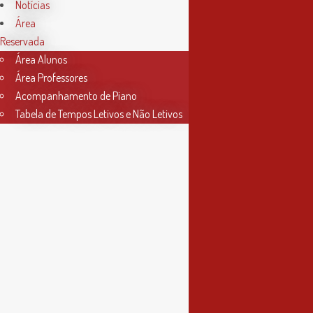
das 9h às 17h30
Notícias
Área
4ª feira
Reservada
das 9h às 13h
Área Alunos
Área Professores
Acompanhamento de Piano
Tabela de Tempos Letivos e Não Letivos
Informações
Política de Privacidade