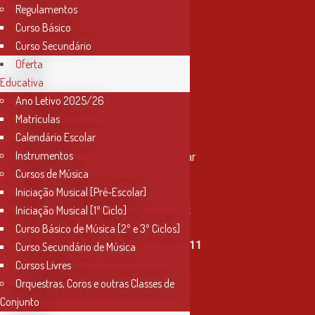
Regulamentos
Curso Básico
Curso Secundário
Oferta
Educativa
Ano Letivo 2025/26
Matrículas
Contactos
Calendário Escolar
Instrumentos
Rua Miguel Bombarda, nº 4, 1º andar
Cursos de Música
2000-080 Santarém
Iniciação Musical [Pré-Escolar]
info@conservatoriosantarem.pt
Iniciação Musical [1º Ciclo]
Curso Básico de Música [2º e 3º Ciclos]
T. (+351) 915 335 478 / 913 890 411
Curso Secundário de Música
Cursos Livres
Horário Secretaria
Orquestras, Coros e outras Classes de
2ª, 3ª, 5ª e 6ª feira
Conjunto