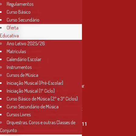
Regulamentos
Curso Básico
Curso Secundário
Oferta
Educativa
Ano Letivo 2025/26
Matrículas
Calendário Escolar
Instrumentos
Cursos de Música
Contactos
Iniciação Musical [Pré-Escolar]
Rua Miguel Bombarda, nº 4, 1º andar
Iniciação Musical [1º Ciclo]
2000-080 Santarém
Curso Básico de Música [2º e 3º Ciclos]
Curso Secundário de Música
info@conservatoriosantarem.pt
Cursos Livres
Orquestras, Coros e outras Classes de
T. (+351) 915 335 478 / 913 890 411
Conjunto