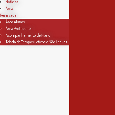
Horário Secretaria
Notícias
Área
2ª, 3ª, 5ª e 6ª feira
Reservada
das 9h às 17h30
Área Alunos
Área Professores
4ª feira
Acompanhamento de Piano
das 9h às 13h
Tabela de Tempos Letivos e Não Letivos
Informações
Política de Privacidade