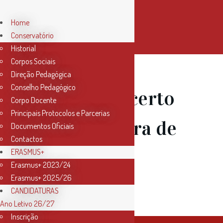
Home
Conservatório
Historial
Corpos Sociais
Direção Pedagógica
Conselho Pedagógico
25 Jan
Concerto
Corpo Docente
Principais Protocolos e Parcerias
de Orquestra de
Documentos Oficiais
Contactos
Sopros e
ERASMUS+
Erasmus+ 2023/24
Erasmus+ 2025/26
Percussão
CANDIDATURAS
Ano Letivo 26/27
Inscrição