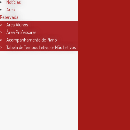
das 9h às 17h30
Notícias
Área
4ª feira
Reservada
das 9h às 13h
Área Alunos
Área Professores
Acompanhamento de Piano
Tabela de Tempos Letivos e Não Letivos
Informações
Política de Privacidade