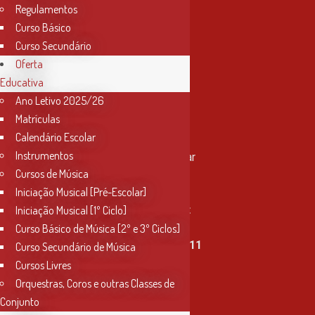
Regulamentos
Curso Básico
Curso Secundário
Oferta
Educativa
Ano Letivo 2025/26
Matrículas
Contactos
Calendário Escolar
Instrumentos
Rua Miguel Bombarda, nº 4, 1º andar
Cursos de Música
2000-080 Santarém
Iniciação Musical [Pré-Escolar]
info@conservatoriosantarem.pt
Iniciação Musical [1º Ciclo]
Curso Básico de Música [2º e 3º Ciclos]
T. (+351) 915 335 478 / 913 890 411
Curso Secundário de Música
Cursos Livres
Horário Secretaria
Orquestras, Coros e outras Classes de
2ª, 3ª, 5ª e 6ª feira
Conjunto