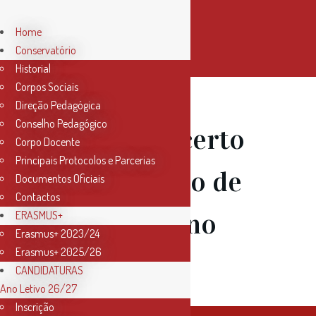
Home
Conservatório
Historial
Corpos Sociais
Direção Pedagógica
Conselho Pedagógico
11 Dez
Concerto
Corpo Docente
Principais Protocolos e Parcerias
Coral – Ciclo de
Documentos Oficiais
Contactos
Concertos no
ERASMUS+
Erasmus+ 2023/24
Erasmus+ 2025/26
Património
CANDIDATURAS
Ano Letivo 26/27
Inscrição