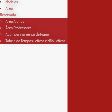
Horário Secretaria
Notícias
Área
2ª, 3ª, 5ª e 6ª feira
Reservada
das 9h às 17h30
Área Alunos
Área Professores
4ª feira
Acompanhamento de Piano
das 9h às 13h
Tabela de Tempos Letivos e Não Letivos
Informações
Política de Privacidade