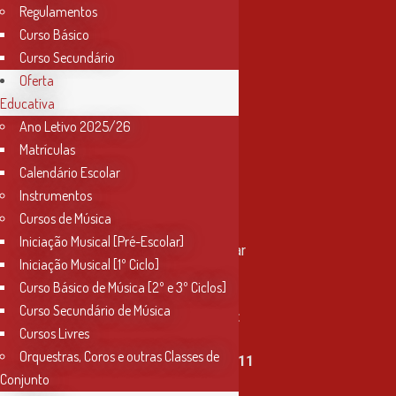
Regulamentos
Curso Básico
Curso Secundário
Oferta
Educativa
Ano Letivo 2025/26
Matrículas
Calendário Escolar
Instrumentos
Cursos de Música
Contactos
Iniciação Musical [Pré-Escolar]
Rua Miguel Bombarda, nº 4, 1º andar
Iniciação Musical [1º Ciclo]
2000-080 Santarém
Curso Básico de Música [2º e 3º Ciclos]
Curso Secundário de Música
info@conservatoriosantarem.pt
Cursos Livres
Orquestras, Coros e outras Classes de
T. (+351) 915 335 478 / 913 890 411
Conjunto