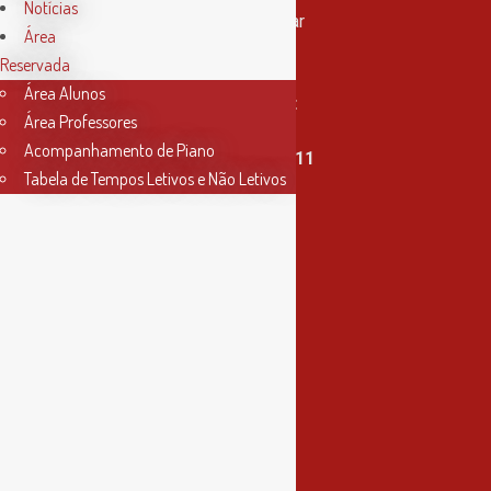
Notícias
Rua Miguel Bombarda, nº 4, 1º andar
Área
2000-080 Santarém
Reservada
Área Alunos
info@conservatoriosantarem.pt
Área Professores
Acompanhamento de Piano
T. (+351) 915 335 478 / 913 890 411
Tabela de Tempos Letivos e Não Letivos
Horário Secretaria
2ª, 3ª, 5ª e 6ª feira
das 9h às 17h30
4ª feira
das 9h às 13h
Informações