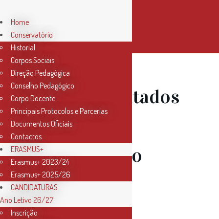
Home
Conservatório
Historial
Corpos Sociais
Direção Pedagógica
Conselho Pedagógico
19 Jul
Resultados
Corpo Docente
Principais Protocolos e Parcerias
Provas de
Documentos Oficiais
Contactos
Admissão ao
ERASMUS+
Erasmus+ 2023/24
Erasmus+ 2025/26
Ensino
CANDIDATURAS
Ano Letivo 26/27
Articulado
Inscrição